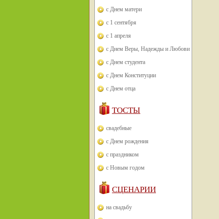
с Днем матери
с 1 сентября
с 1 апреля
с Днем Веры, Надежды и Любови
с Днем студента
с Днем Конституции
с Днем отца
ТОСТЫ
свадебные
с Днем рождения
с праздником
с Новым годом
СЦЕНАРИИ
на свадьбу