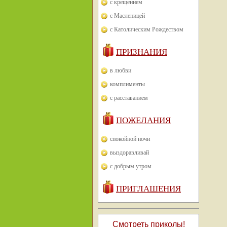
с крещением
с Масленицей
с Католическим Рождеством
ПРИЗНАНИЯ
в любви
комплименты
с расставанием
ПОЖЕЛАНИЯ
спокойной ночи
выздоравливай
с добрым утром
ПРИГЛАШЕНИЯ
Смотреть приколы!