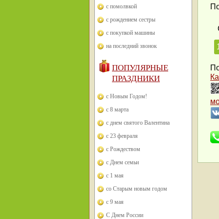
По
с помолвкой
с рождением сестры
с покупкой машины
на последний звонок
ПОПУЛЯРНЫЕ
По
Ка
ПРАЗДНИКИ
с Новым Годом!
м
с 8 марта
с днем святого Валентина
с 23 февраля
с Рождеством
с Днем семьи
с 1 мая
со Старым новым годом
с 9 мая
С Днем России