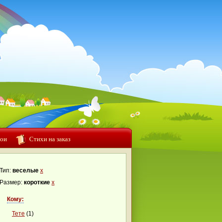
ои
Стихи на заказ
Тип:
веселые
x
Размер:
короткие
x
Кому:
Тете
(1)