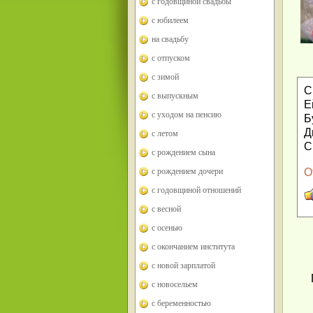
с годовщиной свадьбы
с юбилеем
на свадьбу
с отпуском
с зимой
С
с выпускным
Е
с уходом на пенсию
Б
Д
с летом
С
с рождением сына
с рождением дочери
О
с годовщиной отношений
с весной
с осенью
с окончанием института
с новой зарплатой
с новосельем
с беременностью