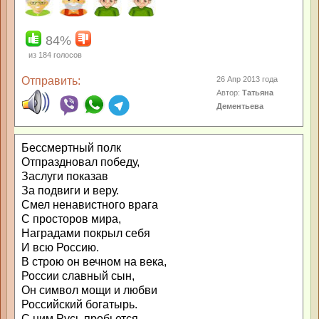
84%
из
184
голосов
Отправить:
26 Апр 2013 года
Автор:
Татьяна
Дементьева
Бессмертный полк
Отпраздновал победу,
Заслуги показав
За подвиги и веру.
Смел ненавистного врага
С просторов мира,
Наградами покрыл себя
И всю Россию.
В строю он вечном на века,
России славный сын,
Он символ мощи и любви
Российский богатырь.
С ним Русь пробьется