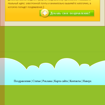
реальный адрес электронной почты и внимательно выбирайте категорию, в
которую попадет поздравление.)
Добавь свое поздравление!
Поздравления
|
Статьи
|
Реклама
|
Карта сайта
|
Контакты
|
Наверх