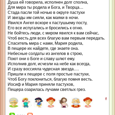
Душа ей говорила, исполнен долг сполна,
Для мира ты родила и Бога, и Творца…
Стада пасли той ночью в округе пастухи
И звезды им сияли, как маяки в ночи.
Явился Ангел вскоре к пастушьему посту,
Его все испугались и бросились к огню.
Не бойтесь люди, с миром явился к вам сейчас,
Чтоб весть для всех благую вам первым передать.
Спаситель мира с нами, Мария родила,
В пещере их найдете, где знаете она.
Небесные солдаты из ангелов в строю,
Поют они о Боге и славу шлют ему.
Исполнив долг, исчезли на небе как всегда,
И сразу воссияла чудесная звезда….
Пришли к пещере с поля простые пастухи,
Чтоб Богу поклониться, благую помня весть.
Иосиф и Мария приняли пастухов,
Пещера озарилась лучами светлых грез.
#