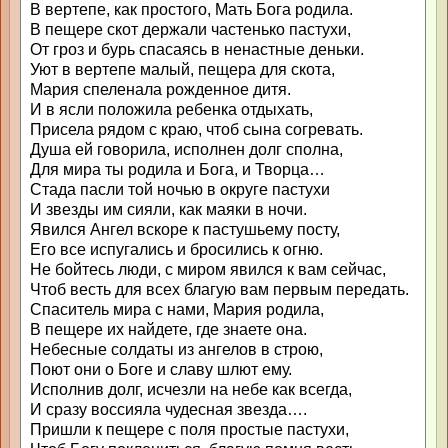
В вертепе, как простого, Мать Бога родила.
В пещере скот держали частенько пастухи,
От гроз и бурь спасаясь в ненастные деньки.
Уют в вертепе малый, пещера для скота,
Мария спеленала рожденное дитя.
И в ясли положила ребенка отдыхать,
Присела рядом с краю, чтоб сына согревать.
Душа ей говорила, исполнен долг сполна,
Для мира ты родила и Бога, и Творца…
Стада пасли той ночью в округе пастухи
И звезды им сияли, как маяки в ночи.
Явился Ангел вскоре к пастушьему посту,
Его все испугались и бросились к огню.
Не бойтесь люди, с миром явился к вам сейчас,
Чтоб весть для всех благую вам первым передать.
Спаситель мира с нами, Мария родила,
В пещере их найдете, где знаете она.
Небесные солдаты из ангелов в строю,
Поют они о Боге и славу шлют ему.
Исполнив долг, исчезли на небе как всегда,
И сразу воссияла чудесная звезда….
Пришли к пещере с поля простые пастухи,