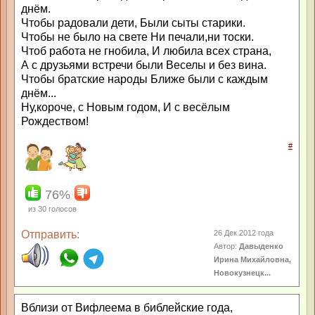
днём.
Чтобы радовали дети, Были сыты старики.
Чтобы не было на свете Ни печали,ни тоски.
Чтоб работа не гнобила, И любила всех страна,
А с друзьями встречи были Веселы и без вина.
Чтобы братские народы Ближе были с каждым
днём...
Ну,короче, с Новым годом, И с весёлым
Рождеством!
#
76%
из
30
голосов
Отправить:
26 Дек 2012 года
Автор:
Давыденко
Ирина Михайловна,
Новокузнецк...
Вблизи от Вифлеема в библейские года,