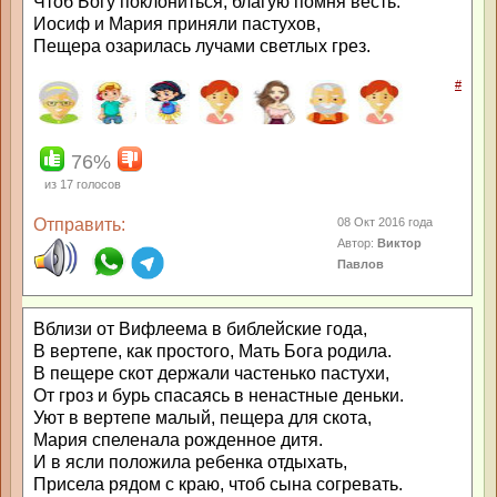
Чтоб Богу поклониться, благую помня весть.
Иосиф и Мария приняли пастухов,
Пещера озарилась лучами светлых грез.
#
76%
из
17
голосов
Отправить:
08 Окт 2016 года
Автор:
Виктор
Павлов
Вблизи от Вифлеема в библейские года,
В вертепе, как простого, Мать Бога родила.
В пещере скот держали частенько пастухи,
От гроз и бурь спасаясь в ненастные деньки.
Уют в вертепе малый, пещера для скота,
Мария спеленала рожденное дитя.
И в ясли положила ребенка отдыхать,
Присела рядом с краю, чтоб сына согревать.