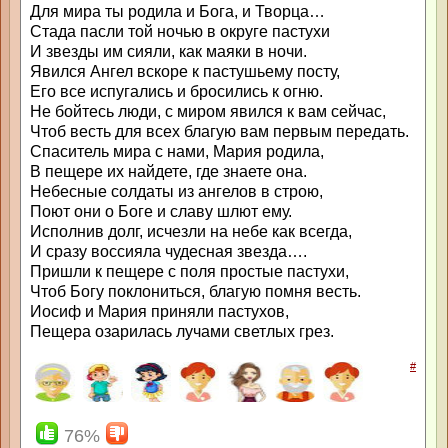
Для мира ты родила и Бога, и Творца…
Стада пасли той ночью в округе пастухи
И звезды им сияли, как маяки в ночи.
Явился Ангел вскоре к пастушьему посту,
Его все испугались и бросились к огню.
Не бойтесь люди, с миром явился к вам сейчас,
Чтоб весть для всех благую вам первым передать.
Спаситель мира с нами, Мария родила,
В пещере их найдете, где знаете она.
Небесные солдаты из ангелов в строю,
Поют они о Боге и славу шлют ему.
Исполнив долг, исчезли на небе как всегда,
И сразу воссияла чудесная звезда….
Пришли к пещере с поля простые пастухи,
Чтоб Богу поклониться, благую помня весть.
Иосиф и Мария приняли пастухов,
Пещера озарилась лучами светлых грез.
#
76%