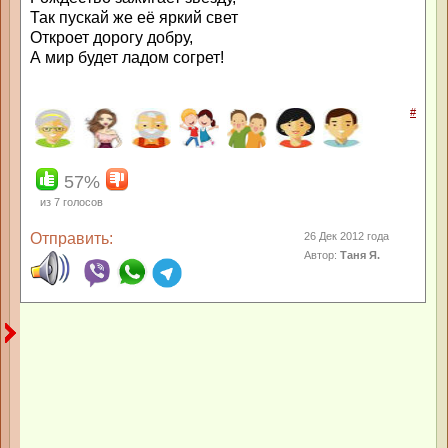
Так пускай же её яркий свет
Откроет дорогу добру,
А мир будет ладом согрет!
#
57%
из
7
голосов
Отправить:
26 Дек 2012 года
Автор:
Таня Я.