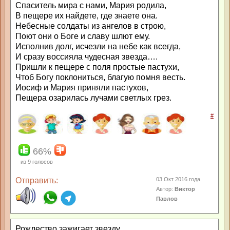
Спаситель мира с нами, Мария родила,
В пещере их найдете, где знаете она.
Небесные солдаты из ангелов в строю,
Поют они о Боге и славу шлют ему.
Исполнив долг, исчезли на небе как всегда,
И сразу воссияла чудесная звезда….
Пришли к пещере с поля простые пастухи,
Чтоб Богу поклониться, благую помня весть.
Иосиф и Мария приняли пастухов,
Пещера озарилась лучами светлых грез.
#
66%
из
9
голосов
Отправить:
03 Окт 2016 года
Автор:
Виктор
Павлов
Рождество зажигает звезду,