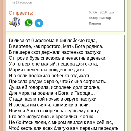
из
17
голосов
Отправить:
08 Окт 2016 года
Автор:
Виктор
Павлов
Вблизи от Вифлеема в библейские года,
В вертепе, как простого, Мать Бога родила.
В пещере скот держали частенько пастухи,
От гроз и бурь спасаясь в ненастные деньки.
Уют в вертепе малый, пещера для скота,
Мария спеленала рожденное дитя.
И в ясли положила ребенка отдыхать,
Присела рядом с краю, чтоб сына согревать.
Душа ей говорила, исполнен долг сполна,
Для мира ты родила и Бога, и Творца…
Стада пасли той ночью в округе пастухи
И звезды им сияли, как маяки в ночи.
Явился Ангел вскоре к пастушьему посту,
Его все испугались и бросились к огню.
Не бойтесь люди, с миром явился к вам сейчас,
Чтоб весть для всех благую вам первым передать.