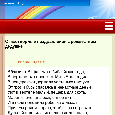
Главная
|
Вход
ПОЗДРАВЛЕНИЯ, ТОСТЫ С ДНЁМ
РОЖДЕНИЯ, ЮБИЛЕЕМ
Стихотворные поздравления с рождеством
дедушке
РЕКОМЕНДУЕМ:
Вблизи от Вифлеема в библейские года,
В вертепе, как простого, Мать Бога родила.
В пещере скот держали частенько пастухи,
От гроз и бурь спасаясь в ненастные деньки.
Уют в вертепе малый, пещера для скота,
Мария спеленала рожденное дитя.
И в ясли положила ребенка отдыхать,
Присела рядом с краю, чтоб сына согревать.
Душа ей говорила, исполнен долг сполна,