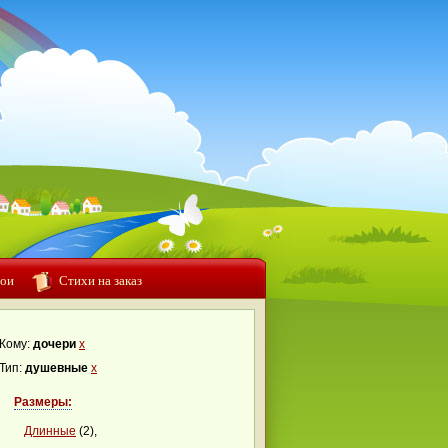
ои
Стихи на заказ
Кому:
дочери
x
Тип:
душевные
x
Размеры:
Длинные
(2),