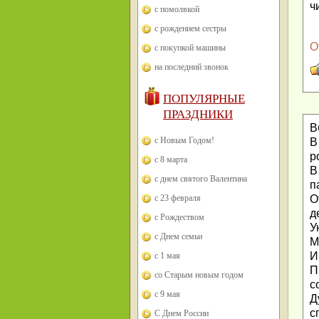
ч
с помолвкой
с рождением сестры
О
с покупкой машины
на последний звонок
ПОПУЛЯРНЫЕ
ПРАЗДНИКИ
В
с Новым Годом!
В
р
с 8 марта
В
с днем святого Валентина
п
О
с 23 февраля
д
с Рождеством
У
с Днем семьи
М
И
с 1 мая
П
со Старым новым годом
с
с 9 мая
Д
с
С Днем России