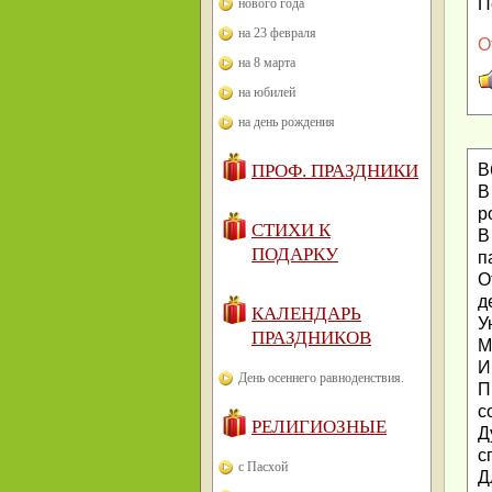
П
нового года
на 23 февраля
О
на 8 марта
на юбилей
на день рождения
В
ПРОФ. ПРАЗДНИКИ
В
р
СТИХИ К
В
ПОДАРКУ
п
О
д
КАЛЕНДАРЬ
У
ПРАЗДНИКОВ
М
И
День осеннего равноденствия.
П
с
РЕЛИГИОЗНЫЕ
Д
с
с Пасхой
Д