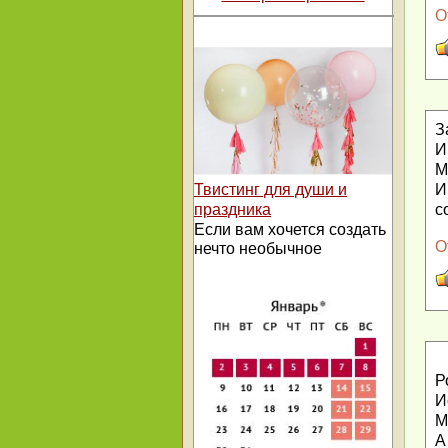
О
З
И
М
И
Твистинг для души и
с
праздника
Если вам хочется создать
О
нечто необычное
Р
И
М
А