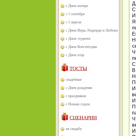
Д
с Днем матери
С
с 1 сентября
И
Я
с 1 апреля
п
с Днем Веры, Надежды и Любови
Е
с Днем студента
Н
с
с Днем Конституции
Ч
с Днем отца
п
С
ТОСТЫ
В
Н
свадебные
П
с Днем рождения
И
в
с праздником
И
с Новым годом
П
п
СЦЕНАРИИ
Ч
в
на свадьбу
И