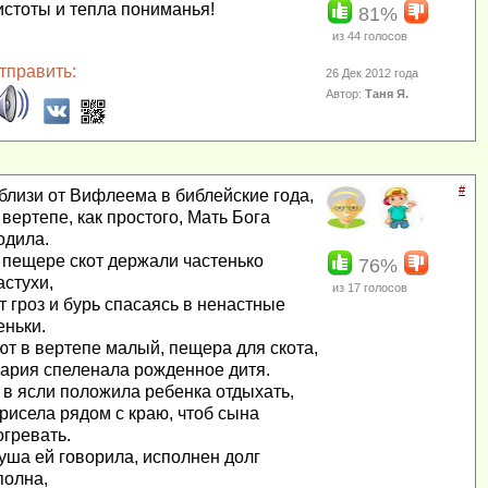
истоты и тепла пониманья!
81%
из
44
голосов
тправить:
26 Дек 2012 года
Автор:
Таня Я.
#
близи от Вифлеема в библейские года,
 вертепе, как простого, Мать Бога
одила.
 пещере скот держали частенько
76%
астухи,
из
17
голосов
т гроз и бурь спасаясь в ненастные
еньки.
ют в вертепе малый, пещера для скота,
ария спеленала рожденное дитя.
 в ясли положила ребенка отдыхать,
рисела рядом с краю, чтоб сына
огревать.
уша ей говорила, исполнен долг
полна,