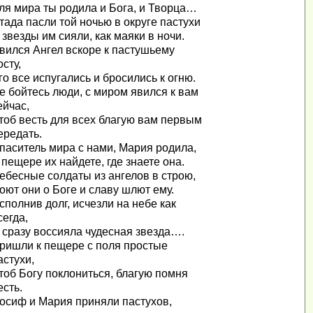
ля мира ты родила и Бога, и Творца…
тада пасли той ночью в округе пастухи
 звезды им сияли, как маяки в ночи.
вился Ангел вскоре к пастушьему
осту,
го все испугались и бросились к огню.
е бойтесь люди, с миром явился к вам
ейчас,
тоб весть для всех благую вам первым
ередать.
паситель мира с нами, Мария родила,
 пещере их найдете, где знаете она.
ебесные солдаты из ангелов в строю,
оют они о Боге и славу шлют ему.
сполнив долг, исчезли на небе как
сегда,
 сразу воссияла чудесная звезда….
ришли к пещере с поля простые
астухи,
тоб Богу поклониться, благую помня
есть.
осиф и Мария приняли пастухов,