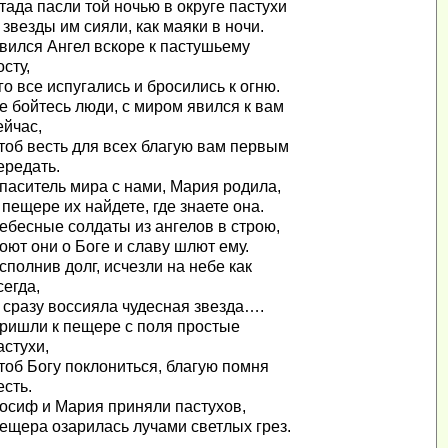
тада пасли той ночью в округе пастухи
 звезды им сияли, как маяки в ночи.
вился Ангел вскоре к пастушьему
осту,
го все испугались и бросились к огню.
е бойтесь люди, с миром явился к вам
ейчас,
тоб весть для всех благую вам первым
ередать.
паситель мира с нами, Мария родила,
 пещере их найдете, где знаете она.
ебесные солдаты из ангелов в строю,
оют они о Боге и славу шлют ему.
сполнив долг, исчезли на небе как
сегда,
 сразу воссияла чудесная звезда….
ришли к пещере с поля простые
астухи,
тоб Богу поклониться, благую помня
есть.
осиф и Мария приняли пастухов,
ещера озарилась лучами светлых грез.