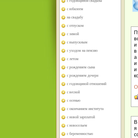
с годовщиной свадьбы
с юбилеем
на свадьбу
с отпуском
П
с зимой
в
с выпускным
и
в
с уходом на пенсию
а
с летом
и
с рождением сына
и
к
с рождением дочери
с годовщиной отношений
О
с весной
с осенью
с окончанием института
с новой зарплатой
В
с новосельем
я
с беременностью
с