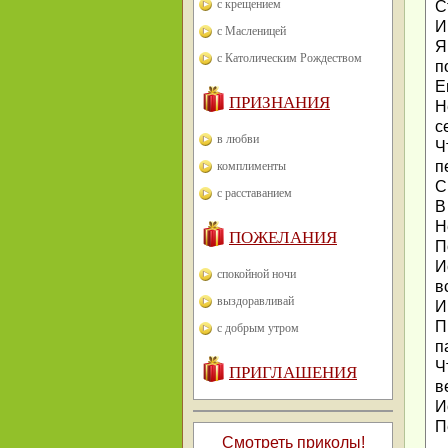
с крещением
С
И
с Масленицей
Я
с Католическим Рождеством
п
Е
ПРИЗНАНИЯ
Н
с
в любви
Ч
п
комплименты
С
с расставанием
В
Н
ПОЖЕЛАНИЯ
П
И
спокойной ночи
в
выздоравливай
И
П
с добрым утром
п
Ч
ПРИГЛАШЕНИЯ
в
И
П
Смотреть приколы!