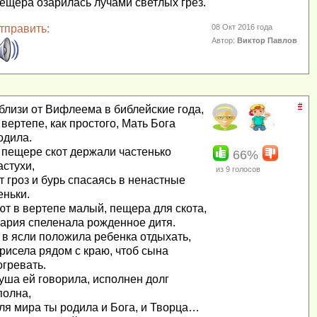
ещера озарилась лучами светлых грез.
тправить:
08 Окт 2016 года
Автор:
Виктор Павлов
#
близи от Вифлеема в библейские года,
 вертепе, как простого, Мать Бога
одила.
 пещере скот держали частенько
66%
астухи,
из
9
голосов
т гроз и бурь спасаясь в ненастные
еньки.
ют в вертепе малый, пещера для скота,
ария спеленала рожденное дитя.
 в ясли положила ребенка отдыхать,
рисела рядом с краю, чтоб сына
огревать.
уша ей говорила, исполнен долг
полна,
ля мира ты родила и Бога, и Творца…