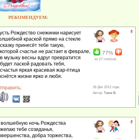
РЕКОМЕНДУЕМ:
#
усть Рождество снежинки нарисует
олшебной краской прямо на стекле
 сказку принесёт тебе такую,
 которой счастье не растает в феврале,
77%
 в музыку весны вдруг превратится
из
27
голосов
 будет лаской радовать тебя,
 счастья яркая красивая жар-птица
оснётся жизни ярко и любя.
тправить:
26 Дек 2012 года
Автор:
Таня Я.
#
 волшебную ночь Рождества
 желаю тебе созиданья,
овершенства, добра торжества,