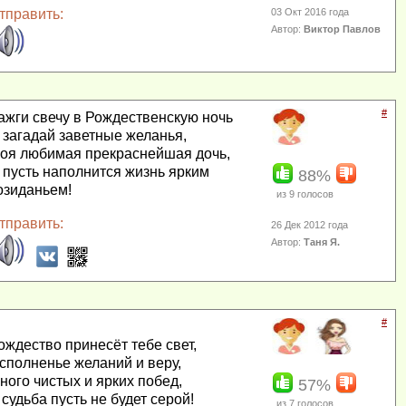
тправить:
03 Окт 2016 года
Автор:
Виктор Павлов
#
ажги свечу в Рождественскую ночь
 загадай заветные желанья,
оя любимая прекраснейшая дочь,
 пусть наполнится жизнь ярким
88%
озиданьем!
из
9
голосов
тправить:
26 Дек 2012 года
Автор:
Таня Я.
#
ождество принесёт тебе свет,
сполненье желаний и веру,
ного чистых и ярких побед,
57%
 судьба пусть не будет серой!
из
7
голосов