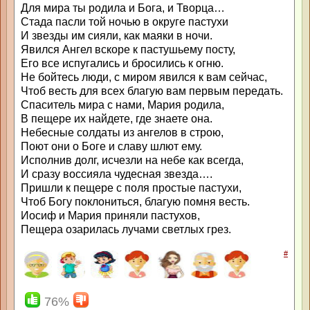
Для мира ты родила и Бога, и Творца…
Стада пасли той ночью в округе пастухи
И звезды им сияли, как маяки в ночи.
Явился Ангел вскоре к пастушьему посту,
Его все испугались и бросились к огню.
Не бойтесь люди, с миром явился к вам сейчас,
Чтоб весть для всех благую вам первым передать.
Спаситель мира с нами, Мария родила,
В пещере их найдете, где знаете она.
Небесные солдаты из ангелов в строю,
Поют они о Боге и славу шлют ему.
Исполнив долг, исчезли на небе как всегда,
И сразу воссияла чудесная звезда….
Пришли к пещере с поля простые пастухи,
Чтоб Богу поклониться, благую помня весть.
Иосиф и Мария приняли пастухов,
Пещера озарилась лучами светлых грез.
#
76%