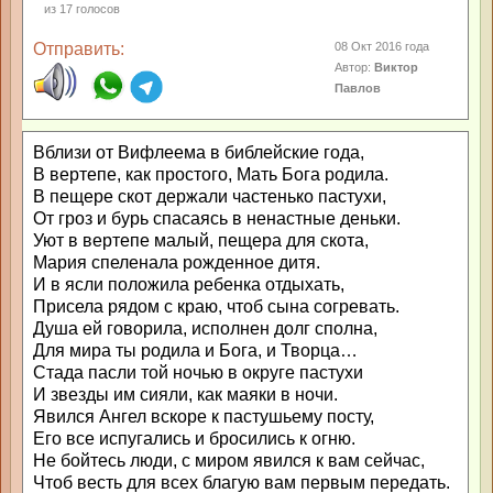
из
17
голосов
Отправить:
08 Окт 2016 года
Автор:
Виктор
Павлов
Вблизи от Вифлеема в библейские года,
В вертепе, как простого, Мать Бога родила.
В пещере скот держали частенько пастухи,
От гроз и бурь спасаясь в ненастные деньки.
Уют в вертепе малый, пещера для скота,
Мария спеленала рожденное дитя.
И в ясли положила ребенка отдыхать,
Присела рядом с краю, чтоб сына согревать.
Душа ей говорила, исполнен долг сполна,
Для мира ты родила и Бога, и Творца…
Стада пасли той ночью в округе пастухи
И звезды им сияли, как маяки в ночи.
Явился Ангел вскоре к пастушьему посту,
Его все испугались и бросились к огню.
Не бойтесь люди, с миром явился к вам сейчас,
Чтоб весть для всех благую вам первым передать.