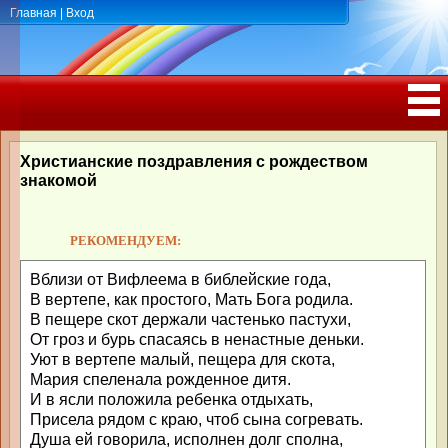
Главная
|
Вход
ПОЗДРАВЛЕНИЯ, ТОСТЫ С ДНЁМ
РОЖДЕНИЯ, ЮБИЛЕЕМ
Христианские поздравления с рождеством
знакомой
РЕКОМЕНДУЕМ:
Вблизи от Вифлеема в библейские года,
В вертепе, как простого, Мать Бога родила.
В пещере скот держали частенько пастухи,
От гроз и бурь спасаясь в ненастные деньки.
Уют в вертепе малый, пещера для скота,
Мария спеленала рожденное дитя.
И в ясли положила ребенка отдыхать,
Присела рядом с краю, чтоб сына согревать.
Душа ей говорила, исполнен долг сполна,