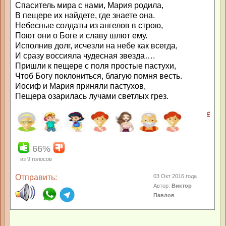
Спаситель мира с нами, Мария родила,
В пещере их найдете, где знаете она.
Небесные солдаты из ангелов в строю,
Поют они о Боге и славу шлют ему.
Исполнив долг, исчезли на небе как всегда,
И сразу воссияла чудесная звезда….
Пришли к пещере с поля простые пастухи,
Чтоб Богу поклониться, благую помня весть.
Иосиф и Мария приняли пастухов,
Пещера озарилась лучами светлых грез.
#
66%
из
9
голосов
Отправить:
03 Окт 2016 года
Автор:
Виктор
Павлов