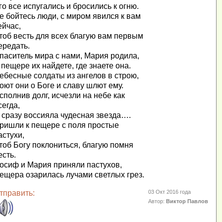
го все испугались и бросились к огню.
е бойтесь люди, с миром явился к вам
ейчас,
тоб весть для всех благую вам первым
ередать.
паситель мира с нами, Мария родила,
 пещере их найдете, где знаете она.
ебесные солдаты из ангелов в строю,
оют они о Боге и славу шлют ему.
сполнив долг, исчезли на небе как
сегда,
 сразу воссияла чудесная звезда….
ришли к пещере с поля простые
астухи,
тоб Богу поклониться, благую помня
есть.
осиф и Мария приняли пастухов,
ещера озарилась лучами светлых грез.
тправить:
03 Окт 2016 года
Автор:
Виктор Павлов