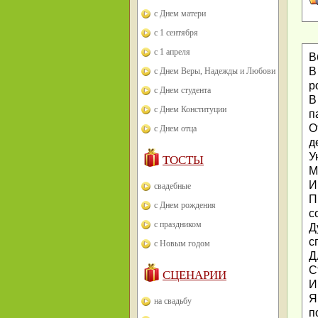
с Днем матери
с 1 сентября
с 1 апреля
В
В
с Днем Веры, Надежды и Любови
р
с Днем студента
В
с Днем Конституции
п
О
с Днем отца
д
У
ТОСТЫ
М
И
свадебные
П
с Днем рождения
с
с праздником
Д
с
с Новым годом
Д
С
СЦЕНАРИИ
И
Я
на свадьбу
п