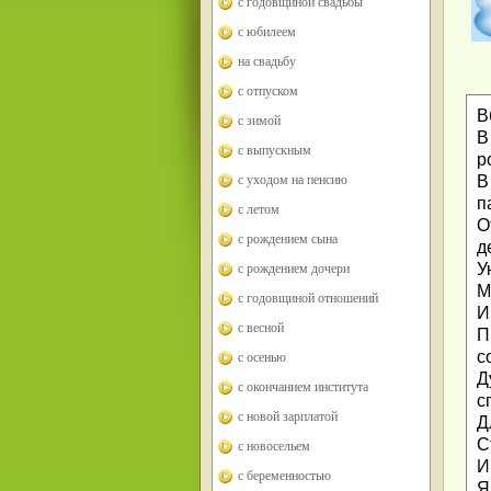
с годовщиной свадьбы
с юбилеем
на свадьбу
с отпуском
В
с зимой
В
с выпускным
р
В
с уходом на пенсию
п
с летом
О
с рождением сына
д
У
с рождением дочери
М
с годовщиной отношений
И
с весной
П
с
с осенью
Д
с окончанием института
с
с новой зарплатой
Д
С
с новосельем
И
с беременностью
Я