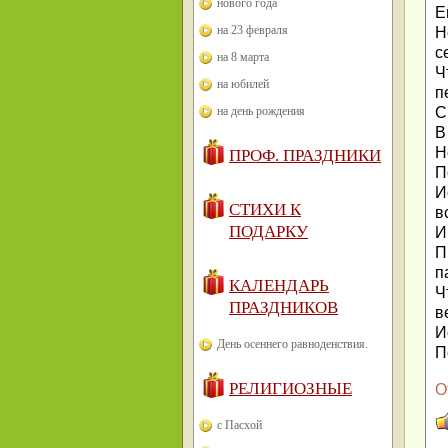
нового года
Е
на 23 февраля
Н
с
на 8 марта
Ч
на юбилей
п
С
на день рождения
В
Н
ПРОФ. ПРАЗДНИКИ
П
И
СТИХИ К
в
ПОДАРКУ
И
П
п
КАЛЕНДАРЬ
Ч
ПРАЗДНИКОВ
в
И
День осеннего равноденствия.
П
РЕЛИГИОЗНЫЕ
О
с Пасхой