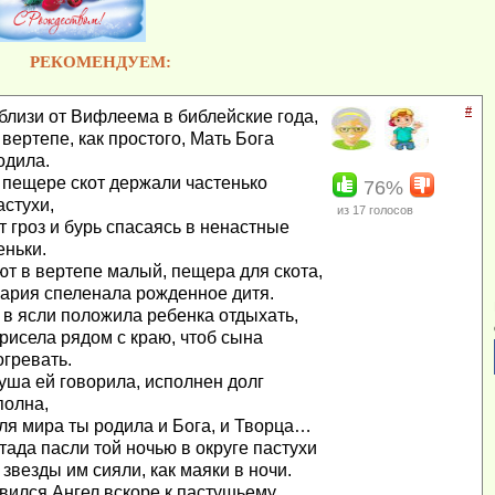
РЕКОМЕНДУЕМ:
#
близи от Вифлеема в библейские года,
 вертепе, как простого, Мать Бога
одила.
 пещере скот держали частенько
76%
астухи,
из
17
голосов
т гроз и бурь спасаясь в ненастные
еньки.
ют в вертепе малый, пещера для скота,
ария спеленала рожденное дитя.
 в ясли положила ребенка отдыхать,
рисела рядом с краю, чтоб сына
огревать.
уша ей говорила, исполнен долг
полна,
ля мира ты родила и Бога, и Творца…
тада пасли той ночью в округе пастухи
 звезды им сияли, как маяки в ночи.
вился Ангел вскоре к пастушьему