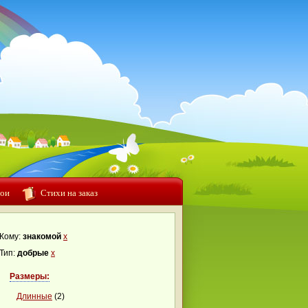
ои
Стихи на заказ
Кому:
знакомой
x
Тип:
добрые
x
Размеры:
Длинные
(2)