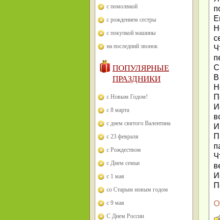
с помолвкой
п
Е
с рождением сестры
Н
с покупкой машины
с
на последний звонок
Ч
п
С
ПОПУЛЯРНЫЕ
В
ПРАЗДНИКИ
Н
П
с Новым Годом!
И
с 8 марта
в
с днем святого Валентина
И
П
с 23 февраля
п
с Рождеством
Ч
с Днем семьи
в
И
с 1 мая
П
со Старым новым годом
О
с 9 мая
С Днем России