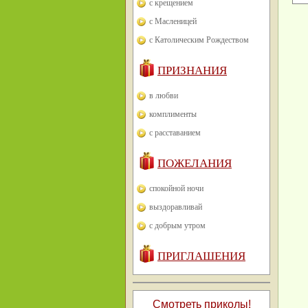
с крещением
с Масленицей
с Католическим Рождеством
ПРИЗНАНИЯ
в любви
комплименты
с расставанием
ПОЖЕЛАНИЯ
спокойной ночи
выздоравливай
с добрым утром
ПРИГЛАШЕНИЯ
Смотреть приколы!