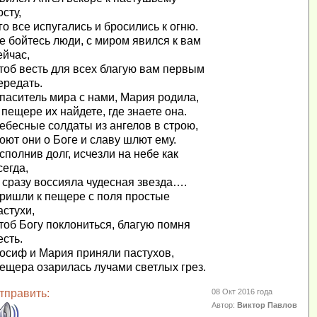
осту,
го все испугались и бросились к огню.
е бойтесь люди, с миром явился к вам
ейчас,
тоб весть для всех благую вам первым
ередать.
паситель мира с нами, Мария родила,
 пещере их найдете, где знаете она.
ебесные солдаты из ангелов в строю,
оют они о Боге и славу шлют ему.
сполнив долг, исчезли на небе как
сегда,
 сразу воссияла чудесная звезда….
ришли к пещере с поля простые
астухи,
тоб Богу поклониться, благую помня
есть.
осиф и Мария приняли пастухов,
ещера озарилась лучами светлых грез.
тправить:
08 Окт 2016 года
Автор:
Виктор Павлов