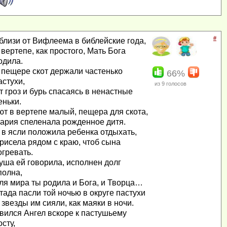
#
близи от Вифлеема в библейские года,
 вертепе, как простого, Мать Бога
одила.
 пещере скот держали частенько
66%
астухи,
из
9
голосов
т гроз и бурь спасаясь в ненастные
еньки.
ют в вертепе малый, пещера для скота,
ария спеленала рожденное дитя.
 в ясли положила ребенка отдыхать,
рисела рядом с краю, чтоб сына
огревать.
уша ей говорила, исполнен долг
полна,
ля мира ты родила и Бога, и Творца…
тада пасли той ночью в округе пастухи
 звезды им сияли, как маяки в ночи.
вился Ангел вскоре к пастушьему
осту,