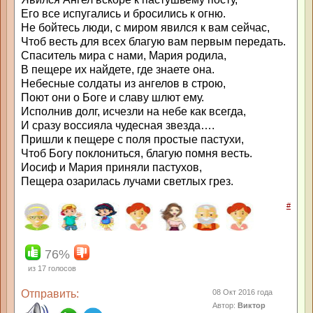
Его все испугались и бросились к огню.
Не бойтесь люди, с миром явился к вам сейчас,
Чтоб весть для всех благую вам первым передать.
Спаситель мира с нами, Мария родила,
В пещере их найдете, где знаете она.
Небесные солдаты из ангелов в строю,
Поют они о Боге и славу шлют ему.
Исполнив долг, исчезли на небе как всегда,
И сразу воссияла чудесная звезда….
Пришли к пещере с поля простые пастухи,
Чтоб Богу поклониться, благую помня весть.
Иосиф и Мария приняли пастухов,
Пещера озарилась лучами светлых грез.
#
76%
из
17
голосов
Отправить:
08 Окт 2016 года
Автор:
Виктор