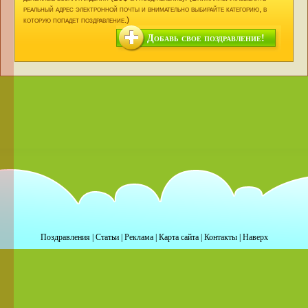
реальный адрес электронной почты и внимательно выбирайте категорию, в
которую попадет поздравление.)
Добавь свое поздравление!
Поздравления
|
Статьи
|
Реклама
|
Карта сайта
|
Контакты
|
Наверх