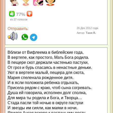
77%
из
27
голосов
Отправить:
26 Дек 2012 года
Автор:
Таня Я.
Вблизи от Вифлеема в библейские года,
В вертепе, как простого, Мать Бога родила.
В пещере скот держали частенько пастухи,
От гроз и бурь спасаясь в ненастные деньки.
Уют в вертепе малый, пещера для скота,
Мария спеленала рожденное дитя.
И в ясли положила ребенка отдыхать,
Присела рядом с краю, чтоб сына согревать.
Душа ей говорила, исполнен долг сполна,
Для мира ты родила и Бога, и Творца…
Стада пасли той ночью в округе пастухи
И звезды им сияли, как маяки в ночи.
Явился Ангел вскоре к пастушьему посту,