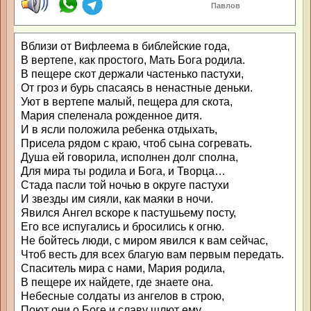
Павлов
Вблизи от Вифлеема в библейские года,
В вертепе, как простого, Мать Бога родила.
В пещере скот держали частенько пастухи,
От гроз и бурь спасаясь в ненастные деньки.
Уют в вертепе малый, пещера для скота,
Мария спеленала рожденное дитя.
И в ясли положила ребенка отдыхать,
Присела рядом с краю, чтоб сына согревать.
Душа ей говорила, исполнен долг сполна,
Для мира ты родила и Бога, и Творца…
Стада пасли той ночью в округе пастухи
И звезды им сияли, как маяки в ночи.
Явился Ангел вскоре к пастушьему посту,
Его все испугались и бросились к огню.
Не бойтесь люди, с миром явился к вам сейчас,
Чтоб весть для всех благую вам первым передать.
Спаситель мира с нами, Мария родила,
В пещере их найдете, где знаете она.
Небесные солдаты из ангелов в строю,
Поют они о Боге и славу шлют ему.