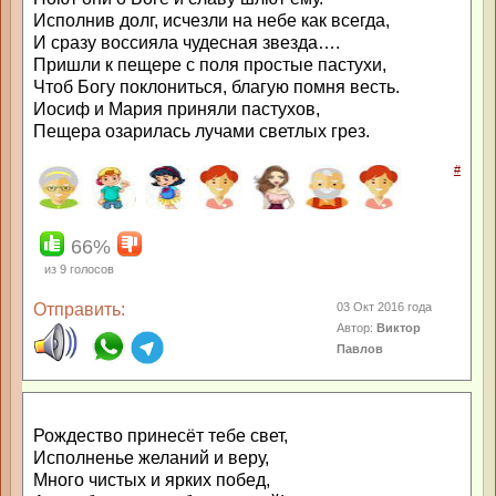
Исполнив долг, исчезли на небе как всегда,
И сразу воссияла чудесная звезда….
Пришли к пещере с поля простые пастухи,
Чтоб Богу поклониться, благую помня весть.
Иосиф и Мария приняли пастухов,
Пещера озарилась лучами светлых грез.
#
66%
из
9
голосов
Отправить:
03 Окт 2016 года
Автор:
Виктор
Павлов
Рождество принесёт тебе свет,
Исполненье желаний и веру,
Много чистых и ярких побед,