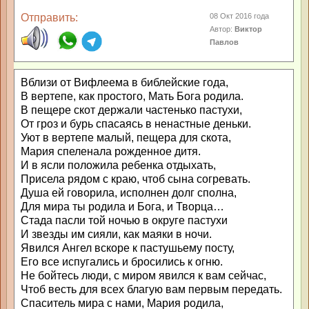
Отправить:
08 Окт 2016 года
Автор:
Виктор
Павлов
Вблизи от Вифлеема в библейские года,
В вертепе, как простого, Мать Бога родила.
В пещере скот держали частенько пастухи,
От гроз и бурь спасаясь в ненастные деньки.
Уют в вертепе малый, пещера для скота,
Мария спеленала рожденное дитя.
И в ясли положила ребенка отдыхать,
Присела рядом с краю, чтоб сына согревать.
Душа ей говорила, исполнен долг сполна,
Для мира ты родила и Бога, и Творца…
Стада пасли той ночью в округе пастухи
И звезды им сияли, как маяки в ночи.
Явился Ангел вскоре к пастушьему посту,
Его все испугались и бросились к огню.
Не бойтесь люди, с миром явился к вам сейчас,
Чтоб весть для всех благую вам первым передать.
Спаситель мира с нами, Мария родила,