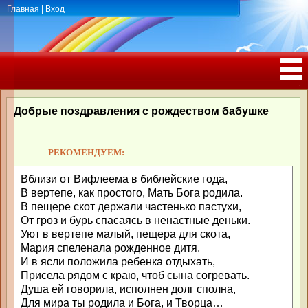
Главная
|
Вход
ПОЗДРАВЛЕНИЯ, ТОСТЫ С ДНЁМ
РОЖДЕНИЯ, ЮБИЛЕЕМ
Добрые поздравления с рождеством бабушке
РЕКОМЕНДУЕМ:
Вблизи от Вифлеема в библейские года,
В вертепе, как простого, Мать Бога родила.
В пещере скот держали частенько пастухи,
От гроз и бурь спасаясь в ненастные деньки.
Уют в вертепе малый, пещера для скота,
Мария спеленала рожденное дитя.
И в ясли положила ребенка отдыхать,
Присела рядом с краю, чтоб сына согревать.
Душа ей говорила, исполнен долг сполна,
Для мира ты родила и Бога, и Творца…