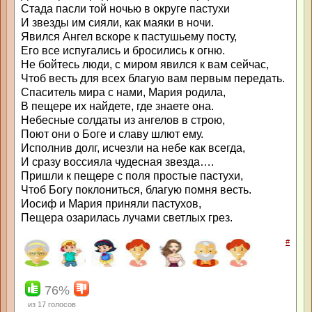
Стада пасли той ночью в округе пастухи
И звезды им сияли, как маяки в ночи.
Явился Ангел вскоре к пастушьему посту,
Его все испугались и бросились к огню.
Не бойтесь люди, с миром явился к вам сейчас,
Чтоб весть для всех благую вам первым передать.
Спаситель мира с нами, Мария родила,
В пещере их найдете, где знаете она.
Небесные солдаты из ангелов в строю,
Поют они о Боге и славу шлют ему.
Исполнив долг, исчезли на небе как всегда,
И сразу воссияла чудесная звезда….
Пришли к пещере с поля простые пастухи,
Чтоб Богу поклониться, благую помня весть.
Иосиф и Мария приняли пастухов,
Пещера озарилась лучами светлых грез.
#
76%
из
17
голосов