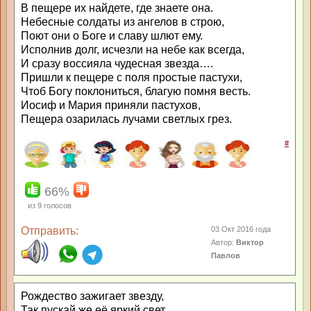
В пещере их найдете, где знаете она.
Небесные солдаты из ангелов в строю,
Поют они о Боге и славу шлют ему.
Исполнив долг, исчезли на небе как всегда,
И сразу воссияла чудесная звезда….
Пришли к пещере с поля простые пастухи,
Чтоб Богу поклониться, благую помня весть.
Иосиф и Мария приняли пастухов,
Пещера озарилась лучами светлых грез.
#
66%
из
9
голосов
Отправить:
03 Окт 2016 года
Автор:
Виктор
Павлов
Рождество зажигает звезду,
Так пускай же её яркий свет