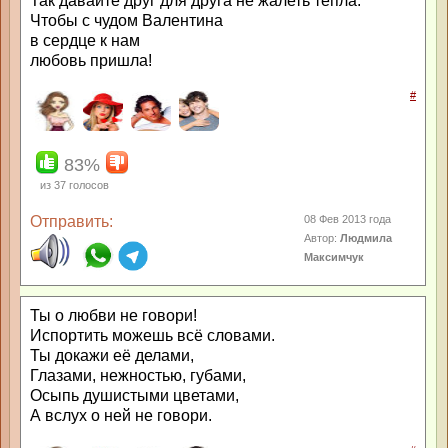
Так давайте друг для друга не жалеть тепла:
Чтобы с чудом Валентина
в сердце к нам
любовь пришла!
#
83%
из
37
голосов
Отправить:
08 Фев 2013 года
Автор:
Людмила
Максимчук
Ты о любви не говори!
Испортить можешь всё словами.
Ты докажи её делами,
Глазами, нежностью, губами,
Осыпь душистыми цветами,
А вслух о ней не говори.