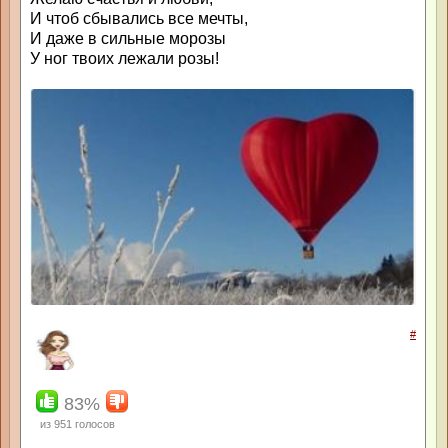
И чтоб сбывались все мечты,
И даже в сильные морозы
У ног твоих лежали розы!
#
83%
из
951
голосов