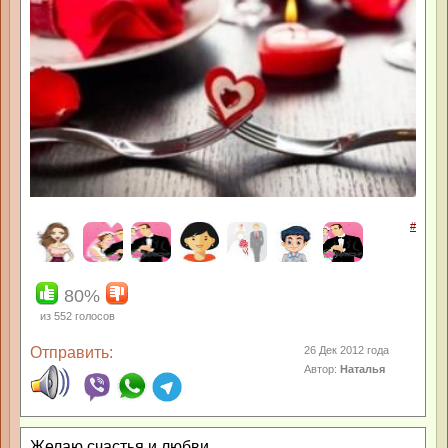
#
80%
из
552
голосов
Отправить:
26 Дек 2012 года
Автор:
Наталья
Желаю счастья и любви,