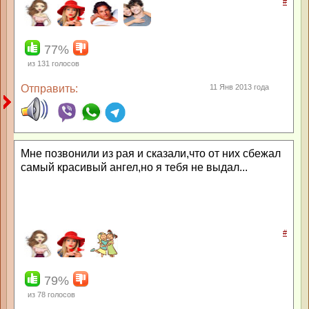
#
77%
из
131
голосов
Отправить:
11 Янв 2013 года
Мне позвонили из рая и сказали,что от них сбежал
самый красивый ангел,но я тебя не выдал...
#
79%
из
78
голосов