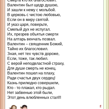
Смерть кто их благословит.
Валентин был щедр душою,
И зашли к нему с мольбой.
В церковь с чистою любовью,
Если он в миру святой.
И указ царя, поверьте,
Смелый дух не испугал.
Их, презрев объятья смерти
На алтарь венчать позвал.
Валентин – священник Божий,
Тайно их благословил.
Зная, нет тех чувств дороже,
Если, тоже, так любил.
С верой неподвластной страху,
Для души смерть не конец.
Валентин пошел на плаху,
Ради счастья двух сердец!
Казнь прилюдно совершили,
Кто - то плакал, кто рыдал.
Нет забвенью этой были,
Этот день влюбленных стал!!!
#