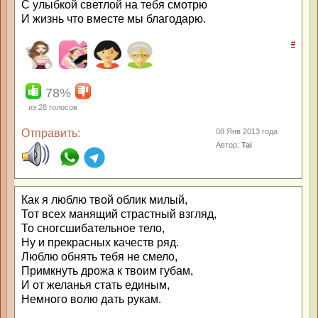
С улыбкой светлой на тебя смотрю
И жизнь что вместе мы благодарю.
#
78%
из
28
голосов
Отправить:
08 Янв 2013 года
Автор:
Tai
Как я люблю твой облик милый,
Тот всех манящий страстный взгляд,
То сногсшибательное тело,
Ну и прекрасных качеств ряд.
Люблю обнять тебя не смело,
Примкнуть дрожа к твоим губам,
И от желанья стать единым,
Немного волю дать рукам.