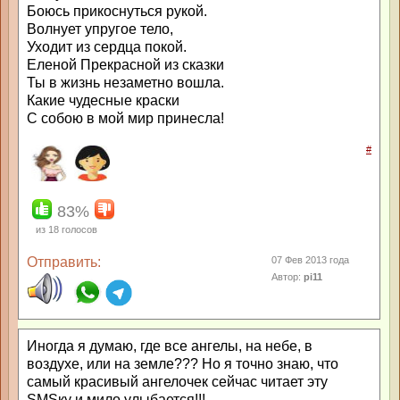
Боюсь прикоснуться рукой.
Волнует упругое тело,
Уходит из сердца покой.
Еленой Прекрасной из сказки
Ты в жизнь незаметно вошла.
Какие чудесные краски
С собою в мой мир принесла!
#
83%
из
18
голосов
Отправить:
07 Фев 2013 года
Автор:
pi11
Иногда я думаю, где все ангелы, на небе, в
воздухе, или на земле??? Но я точно знаю, что
самый красивый ангелочек сейчас читает эту
SMSку и мило улыбается!!!