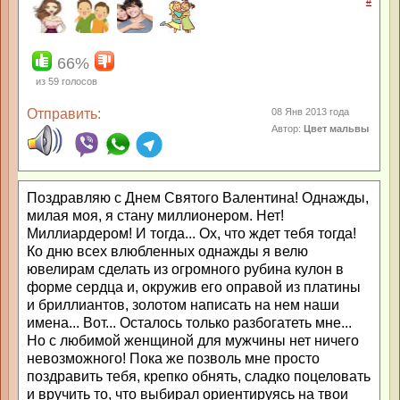
#
66%
из
59
голосов
Отправить:
08 Янв 2013 года
Автор:
Цвет мальвы
Поздравляю с Днем Святого Валентина! Однажды,
милая моя, я стану миллионером. Нет!
Миллиардером! И тогда... Ох, что ждет тебя тогда!
Ко дню всех влюбленных однажды я велю
ювелирам сделать из огромного рубина кулон в
форме сердца и, окружив его оправой из платины
и бриллиантов, золотом написать на нем наши
имена... Вот... Осталось только разбогатеть мне...
Но с любимой женщиной для мужчины нет ничего
невозможного! Пока же позволь мне просто
поздравить тебя, крепко обнять, сладко поцеловать
и вручить то, что выбирал ориентируясь на твои