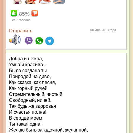
85%
из
7
голосов
Отправить:
08 Янв 2013 года
Добра и нежна,
Умна и красива…
Была создана ты
Природой на диво,
Как сказка, как песня,
Как горный ручей
Стремительный, чистый,
Свободный, ничей.
Так будь же здоровья
И счастья полна!
В сердце моем
Ты такая одна!
Желаю быть загадочной, желанной,