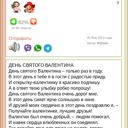
#
82%
из
46
голосов
Отправить:
05 Янв 2013 года
Автор:
R@ven
ДЕНЬ СВЯТОГО ВАЛЕНТИНА
День святого Валентина – только раз в году.
В этот день к тебе я в гости с радостью приду,
И открытку-валентинку я красиво подпишу.
А в ответ твою улыбку робко попрошу!
День святого Валентина очень дорог мне,
В этот день сияет ярче солнышко в окне.
И друзей моих сердечно в этот день поздравлю я, –
Получайте валентинки, лучшие друзья!
Валентин был очень добрый, – людям помогал,
И навек сердца влюбленных он соединял.