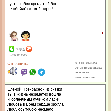
пусть любви крылатый бог
не обойдёт и твой пирог!
#
76%
из
51
голосов
Отправить:
05 Янв 2013 года
Автор:
прокофьева
анастасия
вячеславовна
Еленой Прекрасной из сказки
Ты в жизнь незаметно вошла
И солнечным лучиком ласки
Любовь в моем сердце зажгла.
Любуюсь тобою несмело,