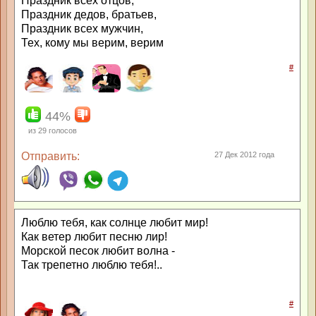
Праздник всех отцов,
Праздник дедов, братьев,
Праздник всех мужчин,
Тех, кому мы верим, верим
#
44%
из
29
голосов
Отправить:
27 Дек 2012 года
Люблю тебя, как солнце любит мир!
Как ветер любит песню лир!
Морской песок любит волна -
Так трепетно люблю тебя!..
#