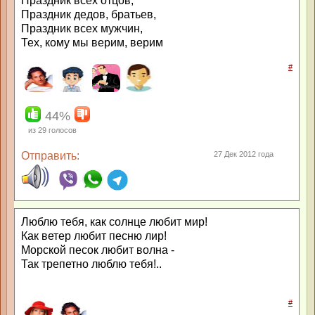
Праздник всех отцов,
Праздник дедов, братьев,
Праздник всех мужчин,
Тех, кому мы верим, верим
#
44%
из
29
голосов
Отправить:
27 Дек 2012 года
Люблю тебя, как солнце любит мир!
Как ветер любит песню лир!
Морской песок любит волна -
Так трепетно люблю тебя!..
#