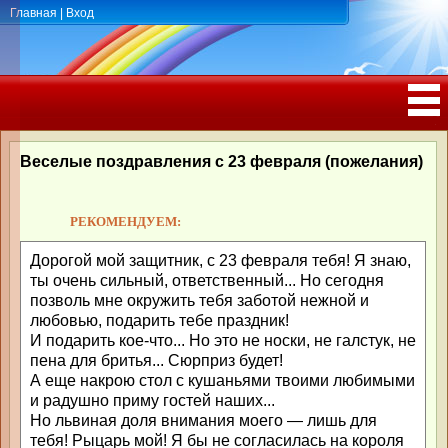
Главная
|
Вход
ПОЗДРАВЛЕНИЯ, ТОСТЫ С ДНЁМ
РОЖДЕНИЯ, ЮБИЛЕЕМ
Веселые поздравления с 23 февраля (пожелания)
РЕКОМЕНДУЕМ:
Дорогой мой защитник, с 23 февраля тебя! Я знаю,
ты очень сильный, ответственный... Но сегодня
позволь мне окружить тебя заботой нежной и
любовью, подарить тебе праздник!
И подарить кое-что... Но это не носки, не галстук, не
пена для бритья... Сюрприз будет!
А еще накрою стол с кушаньями твоими любимыми
и радушно приму гостей наших...
Но львиная доля внимания моего — лишь для
тебя! Рыцарь мой! Я бы не согласилась на короля