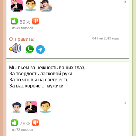
#
69%
из
49
голосов
Отправить:
04 Янв 2013 года
Мы пьем за нежность ваших глаз,
За твердость ласковой руки,
За то что вы на свете есть,
За вас короче ... мужики
#
76%
из
72
голосов