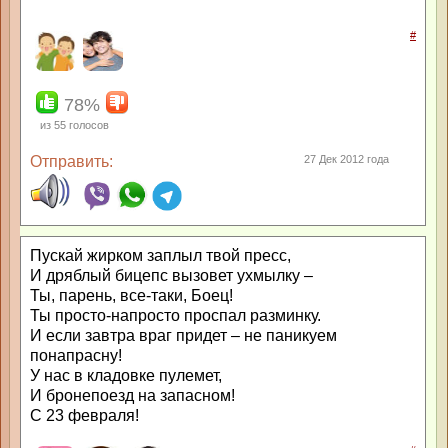
#
78%
из
55
голосов
Отправить:
27 Дек 2012 года
Пускай жирком заплыл твой пресс,
И дряблый бицепс вызовет ухмылку –
Ты, парень, все-таки, Боец!
Ты просто-напросто проспал разминку.
И если завтра враг придет – не паникуем
понапрасну!
У нас в кладовке пулемет,
И бронепоезд на запасном!
С 23 февраля!