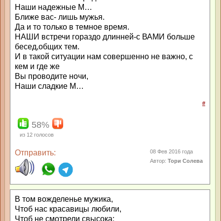
Наши надежные М…
Ближе вас- лишь мужья.
Да и то только в темное время.
НАШИ встречи гораздо длинней-с ВАМИ больше
бесед,общих тем.
И в такой ситуации нам совершенно не важно, с
кем и где же
Вы проводите ночи,
Наши сладкие М…
#
58%
из
12
голосов
Отправить:
08 Фев 2016 года
Автор:
Тори Солева
В том вожделенье мужика,
Чтоб нас красавицы любили,
Чтоб не смотрели свысока: