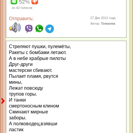
52%
из
42
голосов
Отправить:
27 Дек 2012 года
Автор:
Томаома
Стреляют пушки, пулемёты,
Ракеты с бомбами летают.
А в небе храбрые пилоты
Друг-други
мастерски сбивают.
Пылает пламя, рвутся
мины,
Лежат повсюду
трупов горы.
И танки
смертоносным клином
Сминают мирные
заборы.
А полководец,взявши
ластик