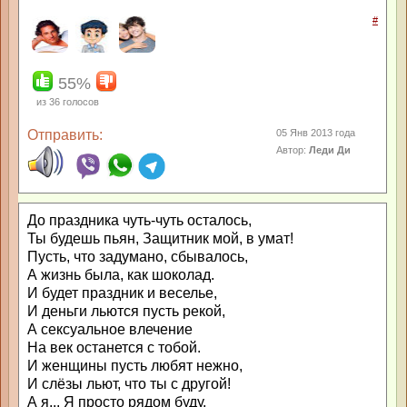
#
55%
из
36
голосов
Отправить:
05 Янв 2013 года
Автор:
Леди Ди
До праздника чуть-чуть осталось,
Ты будешь пьян, Защитник мой, в умат!
Пусть, что задумано, сбывалось,
А жизнь была, как шоколад.
И будет праздник и веселье,
И деньги льются пусть рекой,
А сексуальное влечение
На век останется с тобой.
И женщины пусть любят нежно,
И слёзы льют, что ты с другой!
А я... Я просто рядом буду,