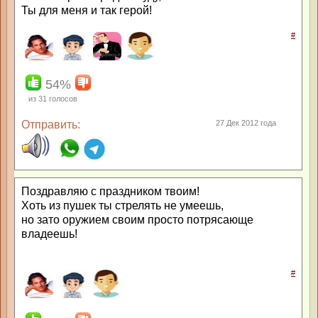
Ты для меня и так герой!
#
54%
из
31
голосов
Отправить:
27 Дек 2012 года
Поздравляю с праздником твоим!
Хоть из пушек ты стрелять не умеешь,
но зато оружием своим просто потрясающе
владеешь!
#