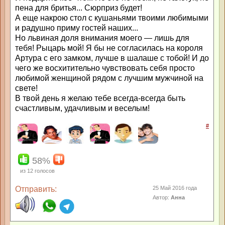
пена для бритья... Сюрприз будет!
А еще накрою стол с кушаньями твоими любимыми
и радушно приму гостей наших...
Но львиная доля внимания моего — лишь для
тебя! Рыцарь мой! Я бы не согласилась на короля
Артура с его замком, лучше в шалаше с тобой! И до
чего же восхитительно чувствовать себя просто
любимой женщиной рядом с лучшим мужчиной на
свете!
В твой день я желаю тебе всегда-всегда быть
счастливым, удачливым и веселым!
#
58%
из
12
голосов
Отправить:
25 Май 2016 года
Автор:
Анна