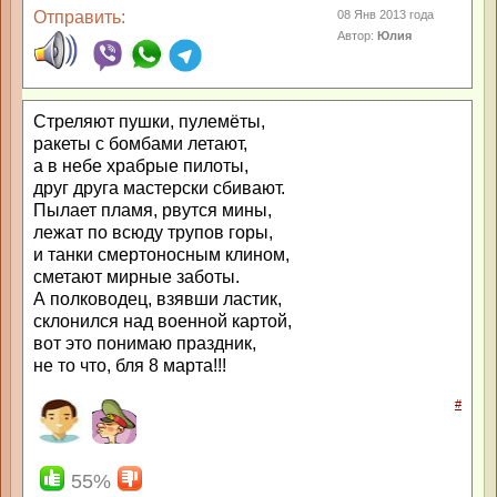
Отправить:
08 Янв 2013 года
Автор:
Юлия
Стреляют пушки, пулемёты,
ракеты с бомбами летают,
а в небе храбрые пилоты,
друг друга мастерски сбивают.
Пылает пламя, рвутся мины,
лежат по всюду трупов горы,
и танки смертоносным клином,
сметают мирные заботы.
А полководец, взявши ластик,
склонился над военной картой,
вот это понимаю праздник,
не то что, бля 8 марта!!!
#
55%