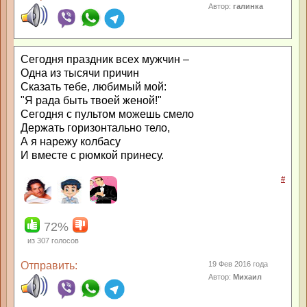
Автор:
галинка
Сегодня праздник всех мужчин –
Одна из тысячи причин
Сказать тебе, любимый мой:
"Я рада быть твоей женой!"
Сегодня с пультом можешь смело
Держать горизонтально тело,
А я нарежу колбасу
И вместе с рюмкой принесу.
#
72%
из
307
голосов
Отправить:
19 Фев 2016 года
Автор:
Михаил