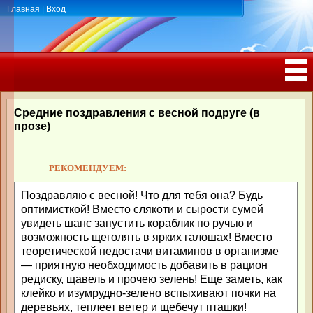
Главная
|
Вход
ПОЗДРАВЛЕНИЯ, ТОСТЫ С ДНЁМ
РОЖДЕНИЯ, ЮБИЛЕЕМ
Средние поздравления с весной подруге (в
прозе)
РЕКОМЕНДУЕМ:
Поздравляю с весной! Что для тебя она? Будь
оптимисткой! Вместо слякоти и сырости сумей
увидеть шанс запустить кораблик по ручью и
возможность щеголять в ярких галошах! Вместо
теоретической недостачи витаминов в организме
— приятную необходимость добавить в рацион
редиску, щавель и прочею зелень! Еще заметь, как
клейко и изумрудно-зелено вспыхивают почки на
деревьях, теплеет ветер и щебечут пташки!