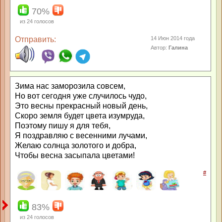
70%
из
24
голосов
Отправить:
14 Июн 2014 года
Автор:
Галина
Зима нас заморозила совсем,
Но вот сегодня уже случилось чудо,
Это весны прекрасный новый день,
Скоро земля будет цвета изумруда,
Поэтому пишу я для тебя,
Я поздравляю с весенними лучами,
Желаю солнца золотого и добра,
Чтобы весна засыпала цветами!
#
83%
из
24
голосов