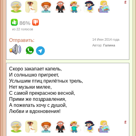
#
86%
из
22
голосов
Отправить:
14 Июн 2014 года
Автор:
Галина
Скоро закапает капель,
И солнышко пригреет,
Услышим птиц прилётных трель,
Нет музыки милее,
С самой прекрасною весной,
Прими же поздравления,
А пожелать хочу с душой,
Любви и вдохновения!
#