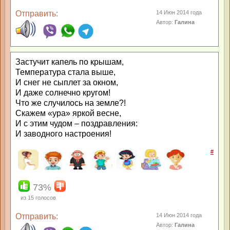
Отправить:
14 Июн 2014 года
Автор:
Галина
Застучит капель по крышам,
Температура стала выше,
И снег не сыплет за окном,
И даже солнечно кругом!
Что же случилось на земле?!
Скажем «ура» яркой весне,
И с этим чудом – поздравления:
И заводного настроения!
#
73%
из
15
голосов
Отправить:
14 Июн 2014 года
Автор:
Галина