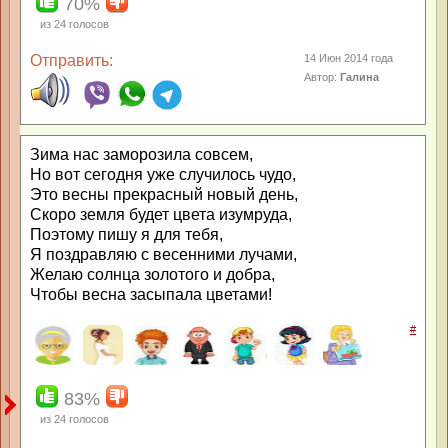
70%
из
24
голосов
Отправить:
14 Июн 2014 года
Автор:
Галина
Зима нас заморозила совсем,
Но вот сегодня уже случилось чудо,
Это весны прекрасный новый день,
Скоро земля будет цвета изумруда,
Поэтому пишу я для тебя,
Я поздравляю с весенними лучами,
Желаю солнца золотого и добра,
Чтобы весна засыпала цветами!
#
83%
из
24
голосов