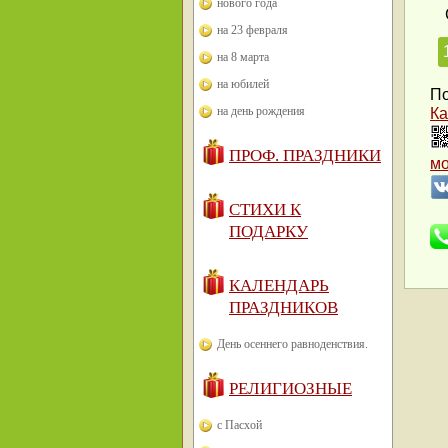
нового года
на 23 февраля
на 8 марта
на юбилей
По
на день рождения
Ка
ПРОФ. ПРАЗДНИКИ
м
СТИХИ К
ПОДАРКУ
КАЛЕНДАРЬ
ПРАЗДНИКОВ
День осеннего равноденствия.
РЕЛИГИОЗНЫЕ
с Пасхой