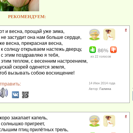
РЕКОМЕНДУЕМ:
#
от и весна, прощай уже зима,
 не застудит она нам больше сердце,
же весна, прекрасная весна,
 к солнцу открываем настежь дверцу,
86%
 с этим поздравляю я тебя,
из
22
голосов
 этим теплом, с весенним настроением,
ускай скорей оденется земля,
тоб вызывать собою восхищение!
тправить:
14 Июн 2014 года
Автор:
Галина
#
коро закапает капель,
 солнышко пригреет,
слышим птиц прилётных трель,