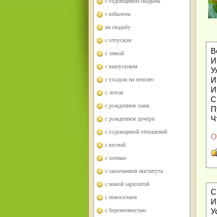
с годовщиной свадьбы
с юбилеем
на свадьбу
с отпуском
В
с зимой
И
с выпускным
У
И
с уходом на пенсию
И
с летом
С
с рождением сына
П
Ч
с рождением дочери
с годовщиной отношений
О
с весной
с осенью
с окончанием института
с новой зарплатой
С
с новосельем
И
с беременностью
У