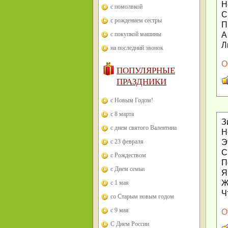
Н
с помолвкой
С
с рождением сестры
П
А
с покупкой машины
Л
на последний звонок
О
ПОПУЛЯРНЫЕ
ПРАЗДНИКИ
с Новым Годом!
с 8 марта
З
с днем святого Валентина
Н
Э
с 23 февраля
С
с Рождеством
П
с Днем семьи
Я
Ж
с 1 мая
Ч
со Старым новым годом
с 9 мая
О
С Днем России