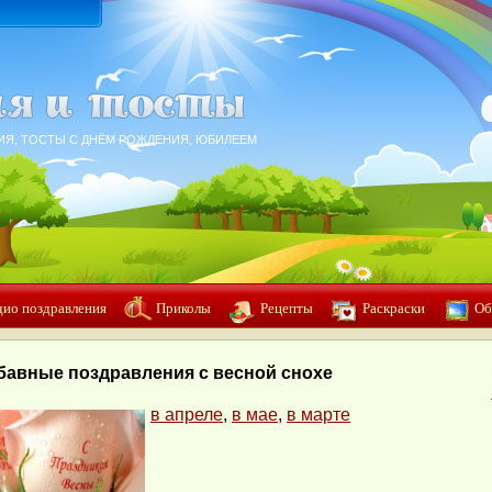
ИЯ, ТОСТЫ С ДНЁМ РОЖДЕНИЯ, ЮБИЛЕЕМ
дио поздравления
Приколы
Рецепты
Раскраски
Об
бавные поздравления с весной снохе
в апреле
,
в мае
,
в марте