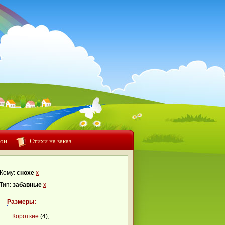
ои
Стихи на заказ
Кому:
снохе
x
Тип:
забавные
x
Размеры:
Короткие
(4),