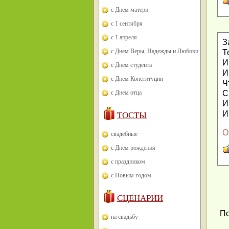
с Днем матери
с 1 сентября
с 1 апреля
З
с Днем Веры, Надежды и Любови
Т
И
с Днем студента
И
с Днем Конституции
Ч
С
с Днем отца
И
И
ТОСТЫ
О
свадебные
с Днем рождения
с праздником
с Новым годом
СЦЕНАРИИ
По
на свадьбу