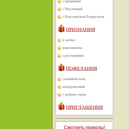
с крещением
с Масленицей
с Католическим Рождеством
ПРИЗНАНИЯ
в любви
комплименты
с расставанием
ПОЖЕЛАНИЯ
спокойной ночи
выздоравливай
с добрым утром
ПРИГЛАШЕНИЯ
Смотреть приколы!