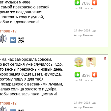
ет музыки милее,
70%
 самой прекрасною весной,
из
24
голосов
рими же поздравления,
 пожелать хочу с душой,
юбви и вдохновения!
тправить:
14 Июн 2014 года
Автор:
Галина
#
има нас заморозила совсем,
о вот сегодня уже случилось чудо,
то весны прекрасный новый день,
коро земля будет цвета изумруда,
83%
оэтому пишу я для тебя,
из
24
голосов
 поздравляю с весенними лучами,
елаю солнца золотого и добра,
тобы весна засыпала цветами!
тправить:
14 Июн 2014 года
Автор:
Галина