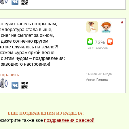
#
астучит капель по крышам,
емпература стала выше,
 снег не сыплет за окном,
 даже солнечно кругом!
73%
то же случилось на земле?!
из
15
голосов
кажем «ура» яркой весне,
 с этим чудом – поздравления:
 заводного настроения!
тправить:
14 Июн 2014 года
Автор:
Галина
ЕЩЕ ПОЗДРАВЛЕНИЯ ИЗ РАЗДЕЛА:
смотрите также все
поздравления с весной
.