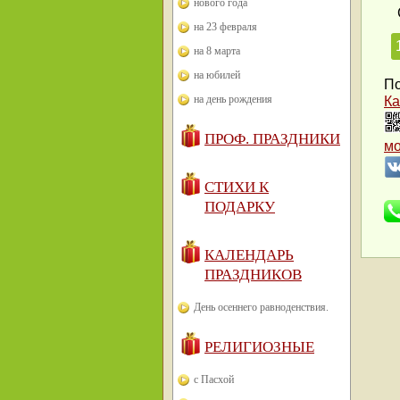
нового года
на 23 февраля
на 8 марта
на юбилей
По
на день рождения
Ка
ПРОФ. ПРАЗДНИКИ
м
СТИХИ К
ПОДАРКУ
КАЛЕНДАРЬ
ПРАЗДНИКОВ
День осеннего равноденствия.
РЕЛИГИОЗНЫЕ
с Пасхой