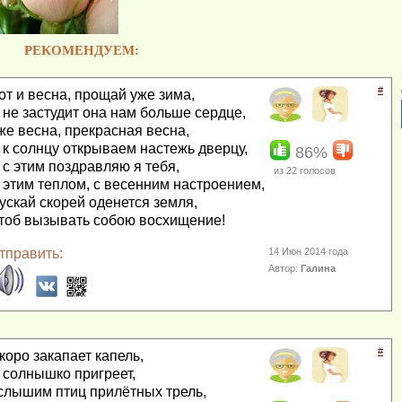
РЕКОМЕНДУЕМ:
#
от и весна, прощай уже зима,
 не застудит она нам больше сердце,
же весна, прекрасная весна,
 к солнцу открываем настежь дверцу,
86%
 с этим поздравляю я тебя,
из
22
голосов
 этим теплом, с весенним настроением,
ускай скорей оденется земля,
тоб вызывать собою восхищение!
тправить:
14 Июн 2014 года
Автор:
Галина
#
коро закапает капель,
 солнышко пригреет,
слышим птиц прилётных трель,