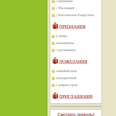
с крещением
с Масленицей
с Католическим Рождеством
ПРИЗНАНИЯ
в любви
комплименты
с расставанием
ПОЖЕЛАНИЯ
спокойной ночи
выздоравливай
с добрым утром
ПРИГЛАШЕНИЯ
Смотреть приколы!