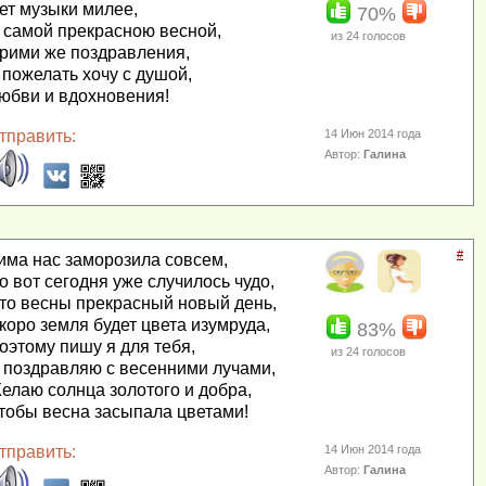
ет музыки милее,
70%
 самой прекрасною весной,
из
24
голосов
рими же поздравления,
 пожелать хочу с душой,
юбви и вдохновения!
тправить:
14 Июн 2014 года
Автор:
Галина
#
има нас заморозила совсем,
о вот сегодня уже случилось чудо,
то весны прекрасный новый день,
коро земля будет цвета изумруда,
83%
оэтому пишу я для тебя,
из
24
голосов
 поздравляю с весенними лучами,
елаю солнца золотого и добра,
тобы весна засыпала цветами!
тправить:
14 Июн 2014 года
Автор:
Галина