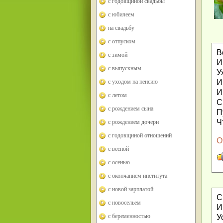
с годовщиной свадьбы
с юбилеем
на свадьбу
с отпуском
В
с зимой
И
с выпускным
У
И
с уходом на пенсию
И
с летом
С
с рождением сына
П
Ч
с рождением дочери
с годовщиной отношений
О
с весной
с осенью
с окончанием института
с новой зарплатой
С
с новосельем
И
с беременностью
У