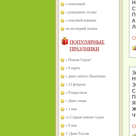
Н
с помолвкой
С
с рождением сестры
П
А
с покупкой машины
Л
на последний звонок
О
ПОПУЛЯРНЫЕ
ПРАЗДНИКИ
с Новым Годом!
с 8 марта
З
с днем святого Валентина
Н
Э
с 23 февраля
С
с Рождеством
П
с Днем семьи
Я
Ж
с 1 мая
Ч
со Старым новым годом
с 9 мая
О
С Днем России