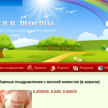
ИЯ, ТОСТЫ С ДНЁМ РОЖДЕНИЯ, ЮБИЛЕЕМ
дио поздравления
Приколы
Рецепты
Раскраски
Об
бавные поздравления с весной невестке (в апреле)
в апреле
,
в мае
,
в марте