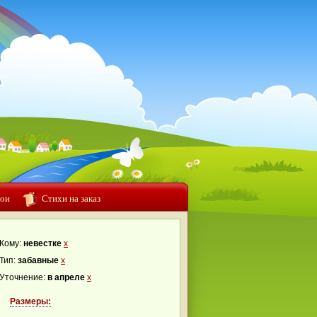
ои
Стихи на заказ
Кому:
невестке
x
Тип:
забавные
x
Уточнение:
в апреле
x
Размеры: