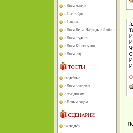
с Днем матери
с 1 сентября
с 1 апреля
З
с Днем Веры, Надежды и Любови
Т
И
с Днем студента
И
с Днем Конституции
Ч
С
с Днем отца
И
И
ТОСТЫ
О
свадебные
с Днем рождения
с праздником
с Новым годом
СЦЕНАРИИ
По
на свадьбу