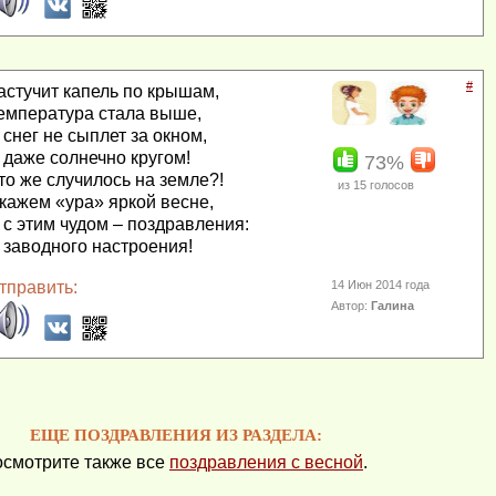
#
астучит капель по крышам,
емпература стала выше,
 снег не сыплет за окном,
 даже солнечно кругом!
73%
то же случилось на земле?!
из
15
голосов
кажем «ура» яркой весне,
 с этим чудом – поздравления:
 заводного настроения!
тправить:
14 Июн 2014 года
Автор:
Галина
ЕЩЕ ПОЗДРАВЛЕНИЯ ИЗ РАЗДЕЛА:
смотрите также все
поздравления с весной
.