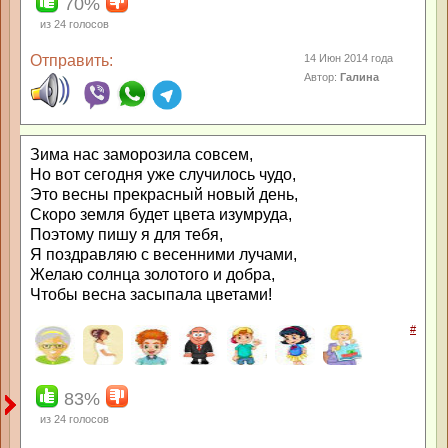
70%
из
24
голосов
Отправить:
14 Июн 2014 года
Автор:
Галина
Зима нас заморозила совсем,
Но вот сегодня уже случилось чудо,
Это весны прекрасный новый день,
Скоро земля будет цвета изумруда,
Поэтому пишу я для тебя,
Я поздравляю с весенними лучами,
Желаю солнца золотого и добра,
Чтобы весна засыпала цветами!
#
83%
из
24
голосов