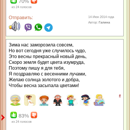
70%
из
24
голосов
Отправить:
14 Июн 2014 года
Автор:
Галина
Зима нас заморозила совсем,
Но вот сегодня уже случилось чудо,
Это весны прекрасный новый день,
Скоро земля будет цвета изумруда,
Поэтому пишу я для тебя,
Я поздравляю с весенними лучами,
Желаю солнца золотого и добра,
Чтобы весна засыпала цветами!
#
83%
из
24
голосов