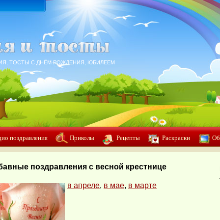
ИЯ, ТОСТЫ С ДНЁМ РОЖДЕНИЯ, ЮБИЛЕЕМ
дио поздравления
Приколы
Рецепты
Раскраски
Об
бавные поздравления с весной крестнице
в апреле
,
в мае
,
в марте