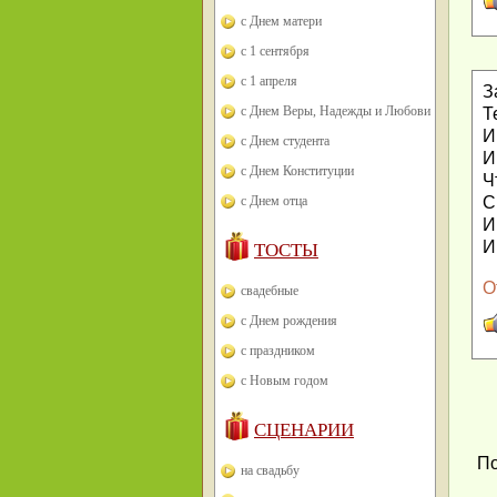
с Днем матери
с 1 сентября
с 1 апреля
З
с Днем Веры, Надежды и Любови
Т
И
с Днем студента
И
с Днем Конституции
Ч
С
с Днем отца
И
И
ТОСТЫ
О
свадебные
с Днем рождения
с праздником
с Новым годом
СЦЕНАРИИ
По
на свадьбу