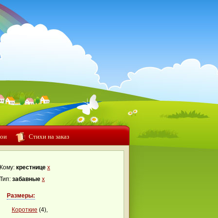
ои
Стихи на заказ
Кому:
крестнице
x
Тип:
забавные
x
Размеры:
Короткие
(4),