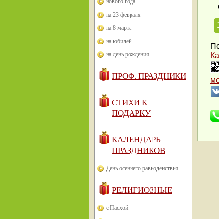
нового года
на 23 февраля
на 8 марта
на юбилей
По
на день рождения
Ка
ПРОФ. ПРАЗДНИКИ
м
СТИХИ К
ПОДАРКУ
КАЛЕНДАРЬ
ПРАЗДНИКОВ
День осеннего равноденствия.
РЕЛИГИОЗНЫЕ
с Пасхой