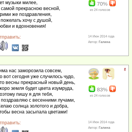
ет музыки милее,
70%
 самой прекрасною весной,
из
24
голосов
рими же поздравления,
 пожелать хочу с душой,
юбви и вдохновения!
тправить:
14 Июн 2014 года
Автор:
Галина
#
има нас заморозила совсем,
о вот сегодня уже случилось чудо,
то весны прекрасный новый день,
коро земля будет цвета изумруда,
83%
оэтому пишу я для тебя,
из
24
голосов
 поздравляю с весенними лучами,
елаю солнца золотого и добра,
тобы весна засыпала цветами!
тправить:
14 Июн 2014 года
Автор:
Галина