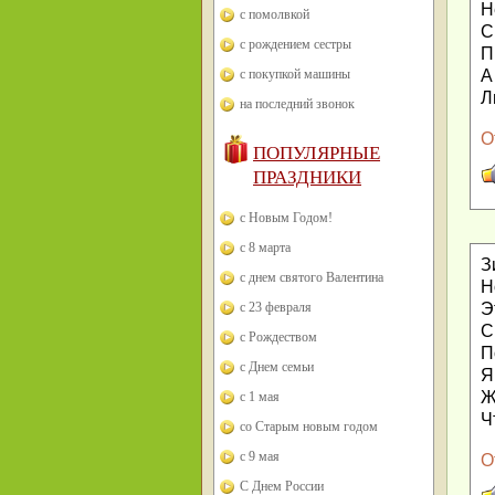
Н
с помолвкой
С
с рождением сестры
П
А
с покупкой машины
Л
на последний звонок
О
ПОПУЛЯРНЫЕ
ПРАЗДНИКИ
с Новым Годом!
с 8 марта
З
с днем святого Валентина
Н
Э
с 23 февраля
С
с Рождеством
П
с Днем семьи
Я
Ж
с 1 мая
Ч
со Старым новым годом
с 9 мая
О
С Днем России