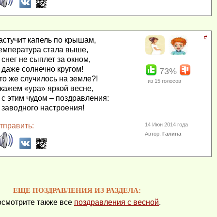
#
астучит капель по крышам,
емпература стала выше,
 снег не сыплет за окном,
 даже солнечно кругом!
73%
то же случилось на земле?!
из
15
голосов
кажем «ура» яркой весне,
 с этим чудом – поздравления:
 заводного настроения!
тправить:
14 Июн 2014 года
Автор:
Галина
ЕЩЕ ПОЗДРАВЛЕНИЯ ИЗ РАЗДЕЛА:
смотрите также все
поздравления с весной
.