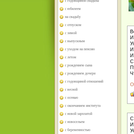
с годовщиной свадьбы
с юбилеем
на свадьбу
с отпуском
В
с зимой
И
с выпускным
У
И
с уходом на пенсию
И
с летом
С
с рождением сына
П
Ч
с рождением дочери
с годовщиной отношений
О
с весной
с осенью
с окончанием института
с новой зарплатой
С
с новосельем
И
с беременностью
У