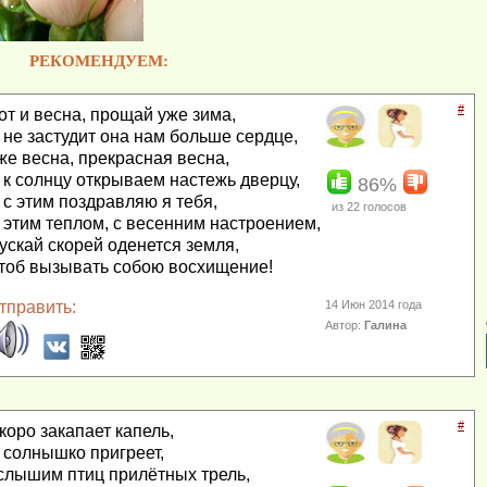
РЕКОМЕНДУЕМ:
#
от и весна, прощай уже зима,
 не застудит она нам больше сердце,
же весна, прекрасная весна,
 к солнцу открываем настежь дверцу,
86%
 с этим поздравляю я тебя,
из
22
голосов
 этим теплом, с весенним настроением,
ускай скорей оденется земля,
тоб вызывать собою восхищение!
тправить:
14 Июн 2014 года
Автор:
Галина
#
коро закапает капель,
 солнышко пригреет,
слышим птиц прилётных трель,