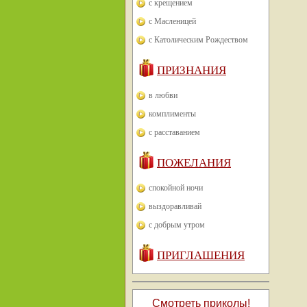
с крещением
с Масленицей
с Католическим Рождеством
ПРИЗНАНИЯ
в любви
комплименты
с расставанием
ПОЖЕЛАНИЯ
спокойной ночи
выздоравливай
с добрым утром
ПРИГЛАШЕНИЯ
Смотреть приколы!