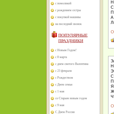
Н
с помолвкой
С
с рождением сестры
П
А
с покупкой машины
Л
на последний звонок
О
ПОПУЛЯРНЫЕ
ПРАЗДНИКИ
с Новым Годом!
с 8 марта
З
с днем святого Валентина
Н
Э
с 23 февраля
С
с Рождеством
П
с Днем семьи
Я
Ж
с 1 мая
Ч
со Старым новым годом
с 9 мая
О
С Днем России