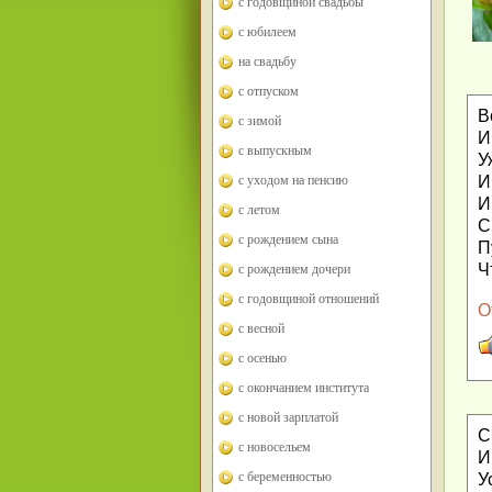
с годовщиной свадьбы
с юбилеем
на свадьбу
с отпуском
В
с зимой
И
с выпускным
У
И
с уходом на пенсию
И
с летом
С
с рождением сына
П
Ч
с рождением дочери
с годовщиной отношений
О
с весной
с осенью
с окончанием института
с новой зарплатой
С
с новосельем
И
с беременностью
У