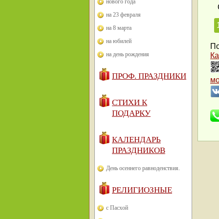
нового года
на 23 февраля
на 8 марта
на юбилей
По
на день рождения
Ка
ПРОФ. ПРАЗДНИКИ
м
СТИХИ К
ПОДАРКУ
КАЛЕНДАРЬ
ПРАЗДНИКОВ
День осеннего равноденствия.
РЕЛИГИОЗНЫЕ
с Пасхой