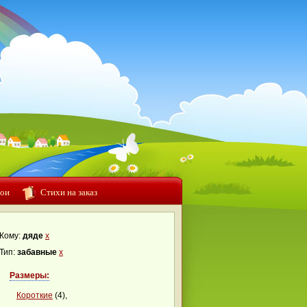
ои
Стихи на заказ
Кому:
дяде
x
Тип:
забавные
x
Размеры:
Короткие
(4),