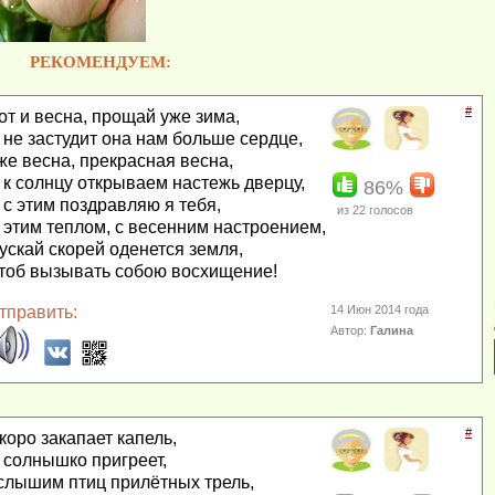
РЕКОМЕНДУЕМ:
#
от и весна, прощай уже зима,
 не застудит она нам больше сердце,
же весна, прекрасная весна,
 к солнцу открываем настежь дверцу,
86%
 с этим поздравляю я тебя,
из
22
голосов
 этим теплом, с весенним настроением,
ускай скорей оденется земля,
тоб вызывать собою восхищение!
тправить:
14 Июн 2014 года
Автор:
Галина
#
коро закапает капель,
 солнышко пригреет,
слышим птиц прилётных трель,