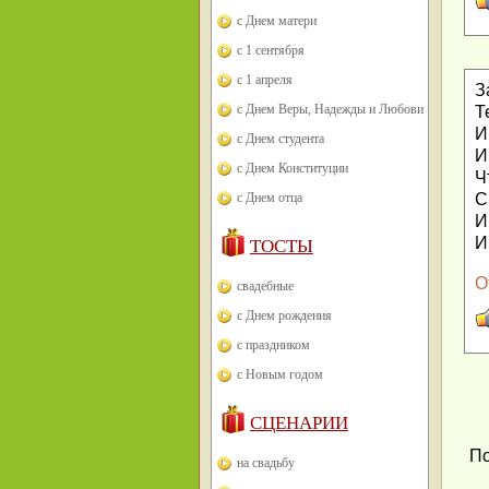
с Днем матери
с 1 сентября
с 1 апреля
З
с Днем Веры, Надежды и Любови
Т
И
с Днем студента
И
с Днем Конституции
Ч
С
с Днем отца
И
И
ТОСТЫ
О
свадебные
с Днем рождения
с праздником
с Новым годом
СЦЕНАРИИ
По
на свадьбу