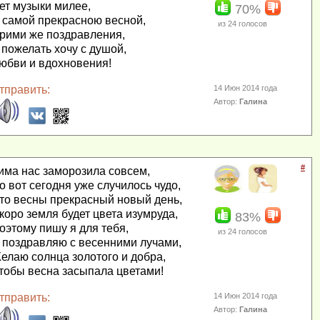
ет музыки милее,
70%
 самой прекрасною весной,
из
24
голосов
рими же поздравления,
 пожелать хочу с душой,
юбви и вдохновения!
тправить:
14 Июн 2014 года
Автор:
Галина
#
има нас заморозила совсем,
о вот сегодня уже случилось чудо,
то весны прекрасный новый день,
коро земля будет цвета изумруда,
83%
оэтому пишу я для тебя,
из
24
голосов
 поздравляю с весенними лучами,
елаю солнца золотого и добра,
тобы весна засыпала цветами!
тправить:
14 Июн 2014 года
Автор:
Галина