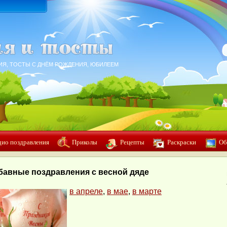
ИЯ, ТОСТЫ С ДНЁМ РОЖДЕНИЯ, ЮБИЛЕЕМ
дио поздравления
Приколы
Рецепты
Раскраски
Об
бавные поздравления с весной дяде
в апреле
,
в мае
,
в марте