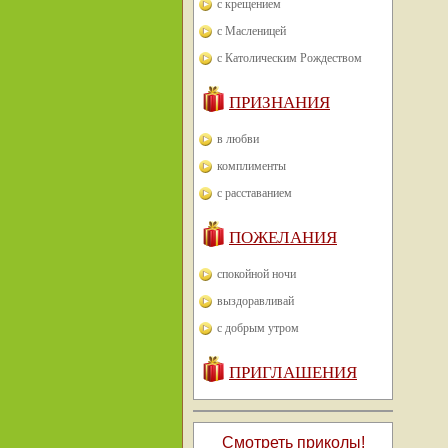
с крещением
с Масленицей
с Католическим Рождеством
ПРИЗНАНИЯ
в любви
комплименты
с расставанием
ПОЖЕЛАНИЯ
спокойной ночи
выздоравливай
с добрым утром
ПРИГЛАШЕНИЯ
Смотреть приколы!