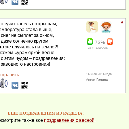
#
астучит капель по крышам,
емпература стала выше,
 снег не сыплет за окном,
 даже солнечно кругом!
73%
то же случилось на земле?!
из
15
голосов
кажем «ура» яркой весне,
 с этим чудом – поздравления:
 заводного настроения!
тправить:
14 Июн 2014 года
Автор:
Галина
ЕЩЕ ПОЗДРАВЛЕНИЯ ИЗ РАЗДЕЛА:
смотрите также все
поздравления с весной
.