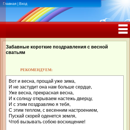
Главная
|
Вход
ПОЗДРАВЛЕНИЯ, ТОСТЫ С ДНЁМ
РОЖДЕНИЯ, ЮБИЛЕЕМ
Забавные короткие поздравления с весной
сватьям
РЕКОМЕНДУЕМ:
Вот и весна, прощай уже зима,
И не застудит она нам больше сердце,
Уже весна, прекрасная весна,
И к солнцу открываем настежь дверцу,
И с этим поздравляю я тебя,
С этим теплом, с весенним настроением,
Пускай скорей оденется земля,
Чтоб вызывать собою восхищение!