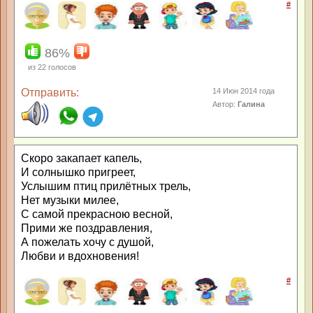
#
86%
из
22
голосов
Отправить:
14 Июн 2014 года
Автор:
Галина
Скоро закапает капель,
И солнышко пригреет,
Услышим птиц прилётных трель,
Нет музыки милее,
С самой прекрасною весной,
Прими же поздравления,
А пожелать хочу с душой,
Любви и вдохновения!
#