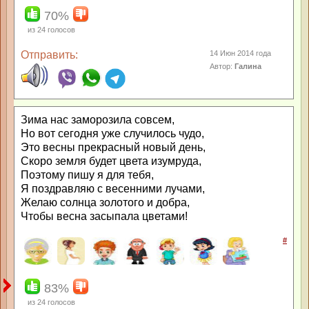
70%
из
24
голосов
Отправить:
14 Июн 2014 года
Автор:
Галина
Зима нас заморозила совсем,
Но вот сегодня уже случилось чудо,
Это весны прекрасный новый день,
Скоро земля будет цвета изумруда,
Поэтому пишу я для тебя,
Я поздравляю с весенними лучами,
Желаю солнца золотого и добра,
Чтобы весна засыпала цветами!
#
83%
из
24
голосов