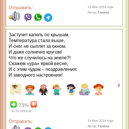
Отправить:
14 Июн 2014 года
Автор:
Галина
Застучит капель по крышам,
Температура стала выше,
И снег не сыплет за окном,
И даже солнечно кругом!
Что же случилось на земле?!
Скажем «ура» яркой весне,
И с этим чудом – поздравления:
И заводного настроения!
#
73%
из
15
голосов
Отправить:
14 Июн 2014 года
Автор:
Галина