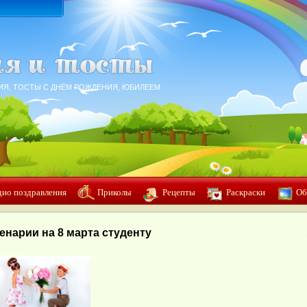
ИЯ, ТОСТЫ С ДНЁМ РОЖДЕНИЯ, ЮБИЛЕЕМ
дио поздравления
Приколы
Рецепты
Раскраски
Об
енарии на 8 марта студенту