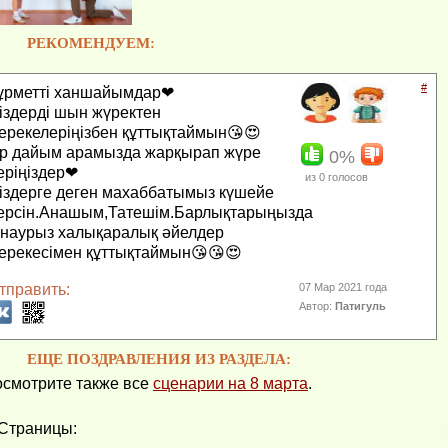
РЕКОМЕНДУЕМ:
#
ұрметті ханшайымдар❤
іздерді шын жүректен
ерекелеріңізбен құттықтаймын😘😍
р дайым арамызда жарқырап жүре
0%
еріңіздер❤
из
0
голосов
іздерге деген махаббатымыз күшейе
ерсін.Анашым,Татешім.Барлықтарыңызда
 наурыз халықаралық әйелдер
ерекесімен құттықтаймын😘😘😍
тправить:
07 Мар 2021 года
Автор:
Патигуль
ЕЩЕ ПОЗДРАВЛЕНИЯ ИЗ РАЗДЕЛА:
смотрите также все
сценарии на 8 марта
.
Страницы: