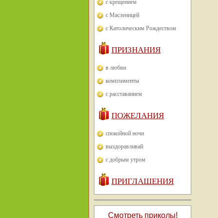
с крещением
с Масленицей
с Католическим Рождеством
ПРИЗНАНИЯ
в любви
комплименты
с расставанием
ПОЖЕЛАНИЯ
спокойной ночи
выздоравливай
с добрым утром
ПРИГЛАШЕНИЯ
Смотреть приколы!