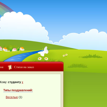
ои
Стихи на заказ
Кому:
студенту
x
Типы поздравлений:
Веселые
(1)