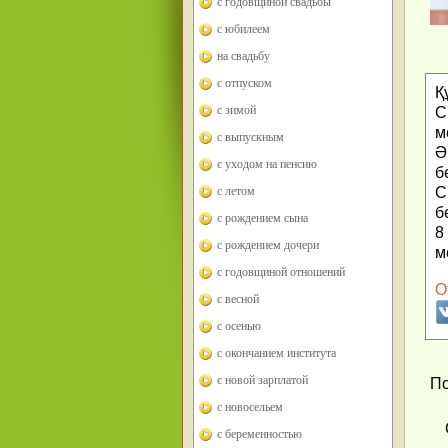
с годовщиной свадьбы
с юбилеем
на свадьбу
с отпуском
Қ
с зимой
С
м
с выпускным
Ә
с уходом на пенсию
б
С
с летом
б
с рождением сына
8
с рождением дочери
м
с годовщиной отношений
О
с весной
с осенью
с окончанием института
с новой зарплатой
По
с новосельем
с беременностью