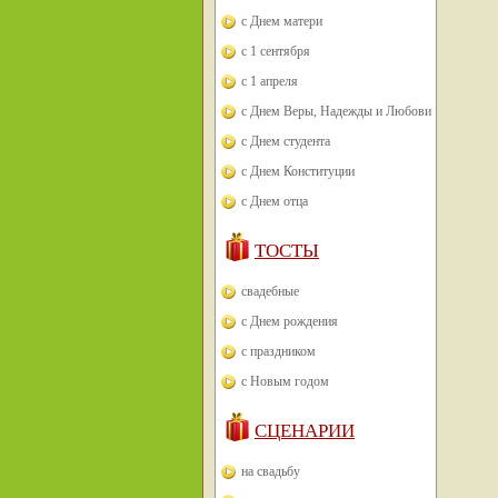
с Днем матери
с 1 сентября
с 1 апреля
с Днем Веры, Надежды и Любови
с Днем студента
с Днем Конституции
с Днем отца
ТОСТЫ
свадебные
с Днем рождения
с праздником
с Новым годом
СЦЕНАРИИ
на свадьбу