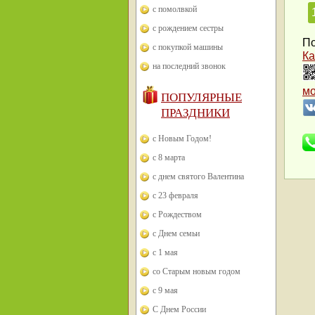
с помолвкой
с рождением сестры
По
с покупкой машины
Ка
на последний звонок
м
ПОПУЛЯРНЫЕ
ПРАЗДНИКИ
с Новым Годом!
с 8 марта
с днем святого Валентина
с 23 февраля
с Рождеством
с Днем семьи
с 1 мая
со Старым новым годом
с 9 мая
С Днем России