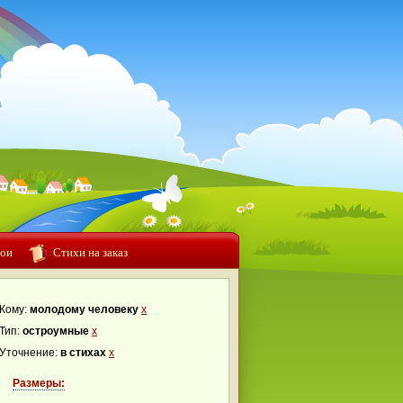
ои
Стихи на заказ
Кому:
молодому человеку
x
Тип:
остроумные
x
Уточнение:
в стихах
x
Размеры: