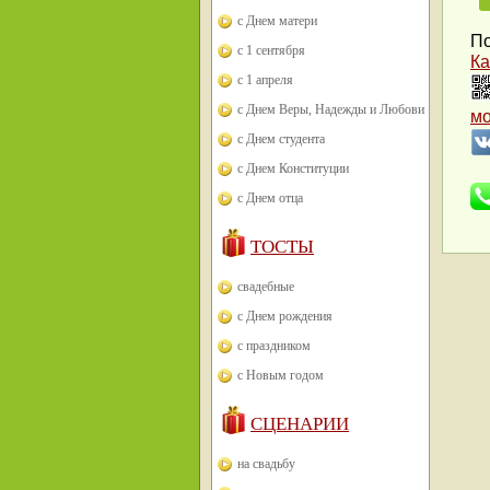
с Днем матери
По
с 1 сентября
Ка
с 1 апреля
с Днем Веры, Надежды и Любови
м
с Днем студента
с Днем Конституции
с Днем отца
ТОСТЫ
свадебные
с Днем рождения
с праздником
с Новым годом
СЦЕНАРИИ
на свадьбу