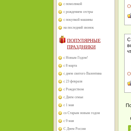
с помолвкой
О
с рождением сестры
с покупкой машины
на последний звонок
С
ПОПУЛЯРНЫЕ
в
ПРАЗДНИКИ
ч
с Новым Годом!
с 8 марта
с днем святого Валентина
О
с 23 февраля
с Рождеством
с Днем семьи
с 1 мая
По
со Старым новым годом
с 9 мая
С Днем России