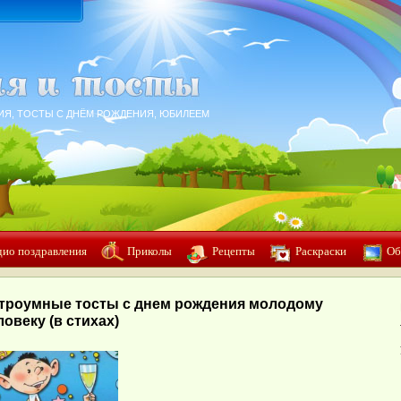
ИЯ, ТОСТЫ С ДНЁМ РОЖДЕНИЯ, ЮБИЛЕЕМ
дио поздравления
Приколы
Рецепты
Раскраски
Об
троумные тосты с днем рождения молодому
ловеку (в стихах)