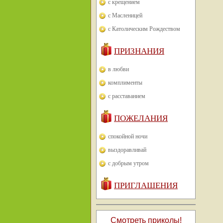
с крещением
с Масленицей
с Католическим Рождеством
ПРИЗНАНИЯ
в любви
комплименты
с расставанием
ПОЖЕЛАНИЯ
спокойной ночи
выздоравливай
с добрым утром
ПРИГЛАШЕНИЯ
Смотреть приколы!