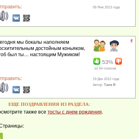
тправить:
09 Янв 2013 года
#
егодня мы бокалы наполняем
осхитительным достойным коньяком,
тоб был ты… настоящим Мужиком!
53%
из
54
голосов
тправить:
19 Дек 2012 года
Автор:
Таня Я
ЕЩЕ ПОЗДРАВЛЕНИЯ ИЗ РАЗДЕЛА:
смотрите также все
тосты с днем рождения
.
Страницы:
1