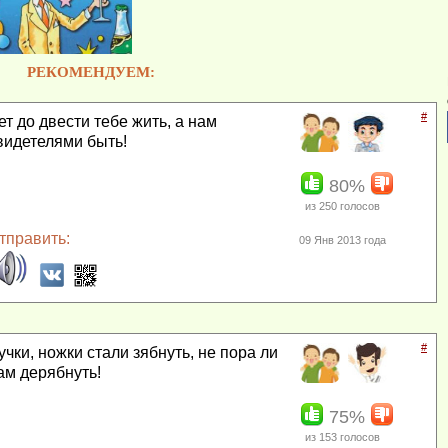
РЕКОМЕНДУЕМ:
#
ет до двести тебе жить, а нам
видетелями быть!
80%
из
250
голосов
тправить:
09 Янв 2013 года
#
учки, ножки стали зябнуть, не пора ли
ам дерябнуть!
75%
из
153
голосов