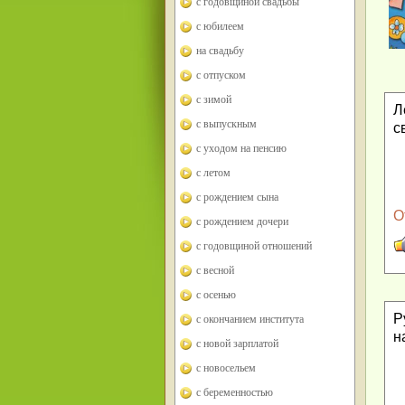
с годовщиной свадьбы
с юбилеем
на свадьбу
с отпуском
с зимой
Л
с выпускным
с
с уходом на пенсию
с летом
с рождением сына
О
с рождением дочери
с годовщиной отношений
с весной
с осенью
Р
с окончанием института
н
с новой зарплатой
с новосельем
с беременностью