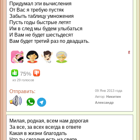
Придумал эти вычисления
От Вас я требую пустяк
Забыть таблицу умножения
Пусть годы быстрые летят
Им в след мы будем улыбаться
И Вам не будет шестьдесят
Вам будет третий раз по двадцать.
#
75%
из
29
голосов
Отправить:
09 Янв 2013 года
Автор:
Никитин
Александр
Милая, родная, всем нам дорогая
За все, за всех всегда в ответе
Какая в жизни благодать
Что ты сегодня есть на свете