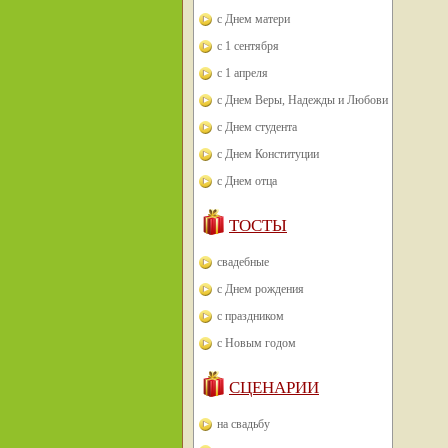
с Днем матери
с 1 сентября
с 1 апреля
с Днем Веры, Надежды и Любови
с Днем студента
с Днем Конституции
с Днем отца
ТОСТЫ
свадебные
с Днем рождения
с праздником
с Новым годом
СЦЕНАРИИ
на свадьбу