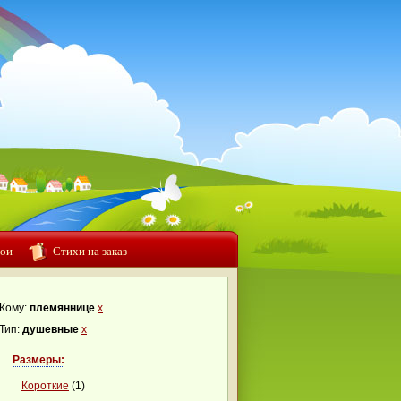
ои
Стихи на заказ
Кому:
племяннице
x
Тип:
душевные
x
Размеры:
Короткие
(1)