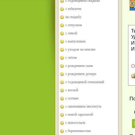
с годовщиной свадьбы
с юбилеем
на свадьбу
с отпуском
Т
с зимой
У
с выпускным
И
И
с уходом на пенсию
с летом
с рождением сына
О
с рождением дочери
с годовщиной отношений
с весной
с осенью
По
с окончанием института
с новой зарплатой
с новосельем
с беременностью