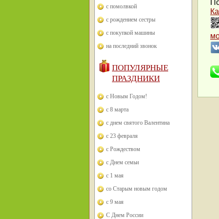
По
с помолвкой
Ка
с рождением сестры
с покупкой машины
м
на последний звонок
ПОПУЛЯРНЫЕ
ПРАЗДНИКИ
с Новым Годом!
с 8 марта
с днем святого Валентина
с 23 февраля
с Рождеством
с Днем семьи
с 1 мая
со Старым новым годом
с 9 мая
С Днем России