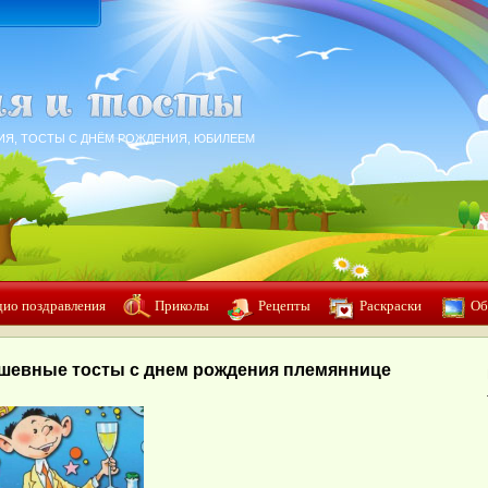
ИЯ, ТОСТЫ С ДНЁМ РОЖДЕНИЯ, ЮБИЛЕЕМ
дио поздравления
Приколы
Рецепты
Раскраски
Об
шевные тосты с днем рождения племяннице