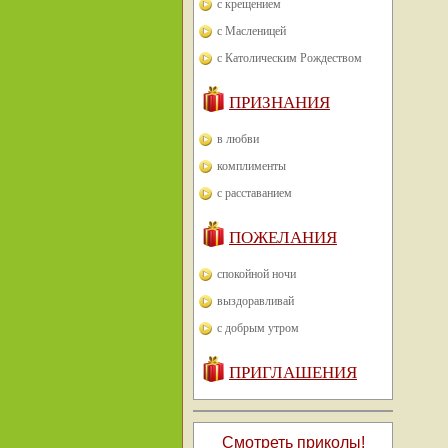
с крещением
с Масленицей
с Католическим Рождеством
ПРИЗНАНИЯ
в любви
комплименты
с расставанием
ПОЖЕЛАНИЯ
спокойной ночи
выздоравливай
с добрым утром
ПРИГЛАШЕНИЯ
Смотреть приколы!