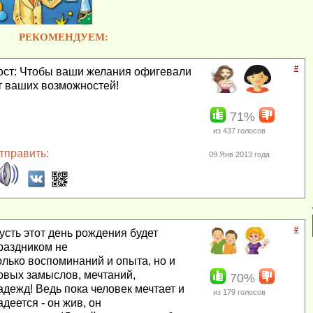
РЕКОМЕНДУЕМ:
#
ост: Чтобы ваши желания офигевали
т ваших возможностей!
71%
из
437
голосов
тправить:
09 Янв 2013 года
#
усть этот день рождения будет
раздником не
олько воспоминаний и опыта, но и
овых замыслов, мечтаний,
70%
адежд! Ведь пока человек мечтает и
из
179
голосов
адеется - он жив, он