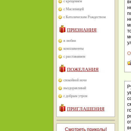
с крещением
в
н
с Масленицей
п
с Католическим Рождеством
н
м
ПРИЗНАНИЯ
т
м
в любви
у
комплименты
О
с расставанием
ПОЖЕЛАНИЯ
спокойной ночи
Р
выздоравливай
у
с добрым утром
с
с
ПРИГЛАШЕНИЯ
г
р
о
в
Смотреть приколы!