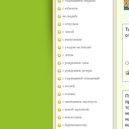
с годовщиной свадьбы
с юбилеем
на свадьбу
с отпуском
Т
с зимой
о
с выпускным
с уходом на пенсию
с летом
с рождением сына
О
с рождением дочери
с годовщиной отношений
с весной
с осенью
П
п
с окончанием института
т
с новой зарплатой
н
с новосельем
н
н
с беременностью