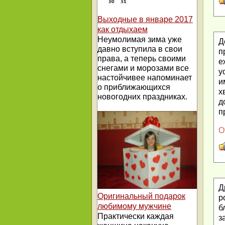
Выходные в январе 2017
как отдыхаем
Неумолимая зима уже
Д
давно вступила в свои
п
права, а теперь своими
е
снегами и морозами все
у
настойчивее напоминает
и
о приближающихся
х
новогодних праздниках.
д
п
О
Д
Оригинальный подарок
р
любимому мужчине
б
Практически каждая
з