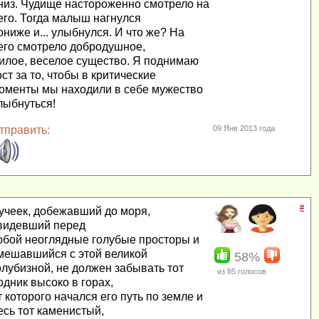
низ. Чудище настороженно смотрело на
его. Тогда малыш нагнулся
ониже и... улыбнулся. И что же? На
его смотрело добродушное,
илое, веселое существо. Я поднимаю
ост за то, чтобы в критические
оменты мы находили в себе мужество
лыбнуться!
тправить:
09 Янв 2013 года
#
учеек, добежавший до моря,
видевший перед
обой неоглядные голубые просторы и
мешавшийся с этой великой
58%
олубизной, не должен забывать тот
из
85
голосов
одник высоко в горах,
т которого начался его путь по земле и
есь тот каменистый,