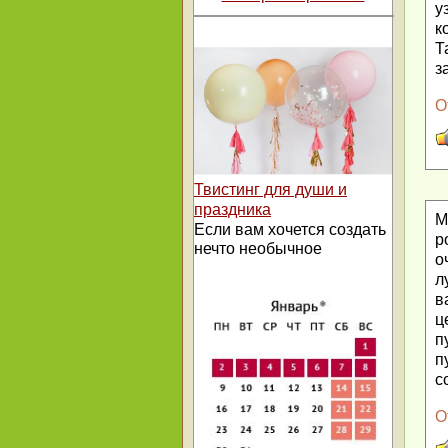
у
к
Т
з
О
Твистинг для души и
праздника
М
Если вам хочется создать
р
нечто необычное
о
л
в
ц
п
п
с
О