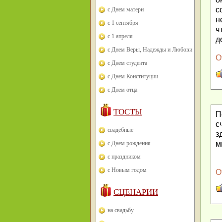
с
с Днем матери
н
с 1 сентября
ч
с 1 апреля
д
с Днем Веры, Надежды и Любови
О
с Днем студента
с Днем Конституции
с Днем отца
ТОСТЫ
П
с
свадебные
з
с Днем рождения
м
с праздником
с Новым годом
О
СЦЕНАРИИ
на свадьбу