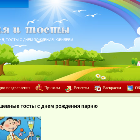
ИЯ, ТОСТЫ С ДНЁМ РОЖДЕНИЯ, ЮБИЛЕЕМ
дио поздравления
Приколы
Рецепты
Раскраски
Об
шевные тосты с днем рождения парню