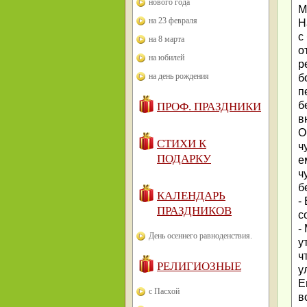
нового года
М
на 23 февраля
Н
с
на 8 марта
о
на юбилей
р
на день рождения
б
п
б
ПРОФ. ПРАЗДНИКИ
в
О
СТИХИ К
ч
ПОДАРКУ
е
ч
б
КАЛЕНДАРЬ
-
ПРАЗДНИКОВ
с
-
День осеннего равноденствия.
у
ч
РЕЛИГИОЗНЫЕ
у
Е
с Пасхой
в