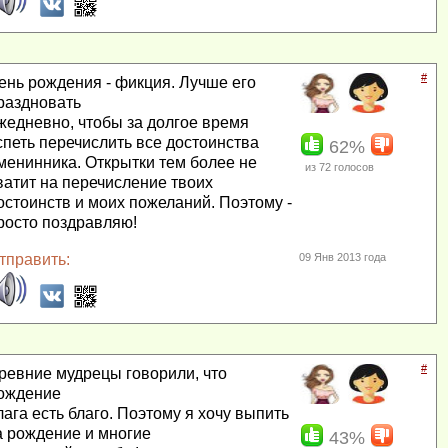
#
ень рождения - фикция. Лучше его
раздновать
жедневно, чтобы за долгое время
спеть перечислить все достоинства
62%
менинника. Открытки тем более не
из
72
голосов
ватит на перечисление твоих
остоинств и моих пожеланий. Поэтому -
росто поздравляю!
тправить:
09 Янв 2013 года
#
ревние мудрецы говорили, что
ождение
лага есть благо. Поэтому я хочу выпить
а рождение и многие
43%