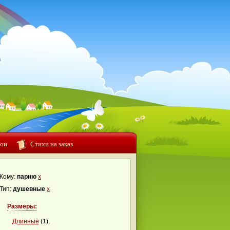
ои
Стихи на заказ
Кому:
парню
x
Тип:
душевные
x
Размеры:
Длинные
(1),