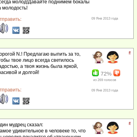
сегда молод!Давайте поднимем бокалы
а молодость!
тправить:
09 Янв 2013 года
#
орогой N.! Предлагаю выпить за то,
тобы твое лицо всегда светилось
адостью, а твоя жизнь была яркой,
расивой и долгой!
72%
из
269
голосов
тправить:
09 Янв 2013 года
#
дин мудрец сказал:
амое удивительное в человеке то, что
н нередко печалится об утраченном