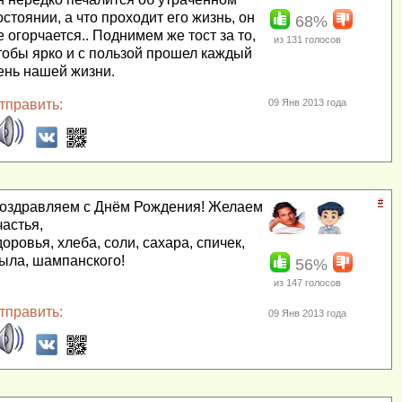
остоянии, а что проходит его жизнь, он
68%
е огорчается.. Поднимем же тост за то,
из
131
голосов
тобы ярко и с пользой прошел каждый
ень нашей жизни.
тправить:
09 Янв 2013 года
#
оздравляем с Днём Рождения! Желаем
частья,
доровья, хлеба, соли, сахара, спичек,
ыла, шампанского!
56%
из
147
голосов
тправить:
09 Янв 2013 года