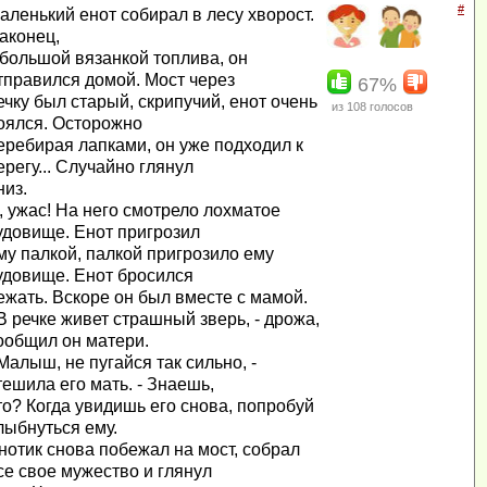
#
аленький енот собирал в лесу хворост.
аконец,
 большой вязанкой топлива, он
тправился домой. Мост через
67%
ечку был старый, скрипучий, енот очень
из
108
голосов
оялся. Осторожно
еребирая лапками, он уже подходил к
ерегу... Случайно глянул
низ.
, ужас! На него смотрело лохматое
удовище. Енот пригрозил
му палкой, палкой пригрозило ему
удовище. Енот бросился
ежать. Вскоре он был вместе с мамой.
 В речке живет страшный зверь, - дрожа,
ообщил он матери.
 Малыш, не пугайся так сильно, -
тешила его мать. - Знаешь,
то? Когда увидишь его снова, попробуй
лыбнуться ему.
нотик снова побежал на мост, собрал
се свое мужество и глянул