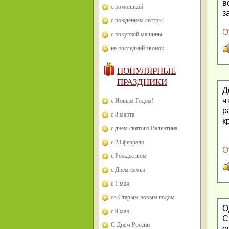
в
с помолвкой
з
с рождением сестры
О
с покупкой машины
на последний звонок
ПОПУЛЯРНЫЕ
ПРАЗДНИКИ
Д
ч
с Новым Годом!
р
с 8 марта
к
с днем святого Валентина
с 23 февраля
О
с Рождеством
с Днем семьи
с 1 мая
со Старым новым годом
О
с 9 мая
С
С Днем России
о