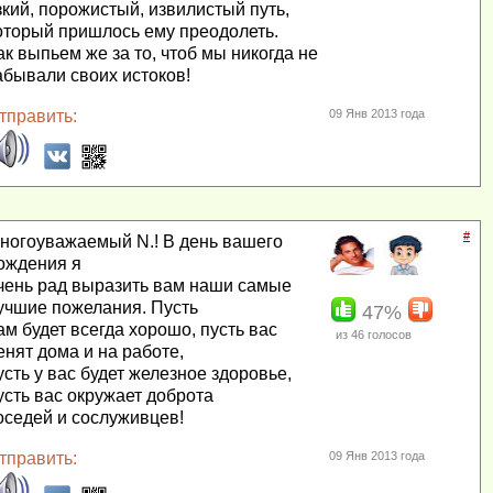
зкий, порожистый, извилистый путь,
оторый пришлось ему преодолеть.
ак выпьем же за то, чтоб мы никогда не
абывали своих истоков!
тправить:
09 Янв 2013 года
#
ногоуважаемый N.! В день вашего
ождения я
чень рад выразить вам наши самые
учшие пожелания. Пусть
47%
ам будет всегда хорошо, пусть вас
из
46
голосов
енят дома и на работе,
усть у вас будет железное здоровье,
усть вас окружает доброта
оседей и сослуживцев!
тправить:
09 Янв 2013 года