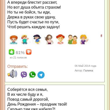
А впереди блестит рассвет,
Но вот душа объята страхом!
Но ты не бойся, ты иди,
Держа в руках свою удачу,
Пусть будет счастье по пути,
Чтоб решить каждую задачу!
#
61%
из
21
голосов
Отправить:
06 Май 2014 года
Автор:
Галина
Соберётся вся семья,
В их числе буду и я,
Повод самый дорогой,
День Рождения – праздник твой!
Сколько там уже набило?!