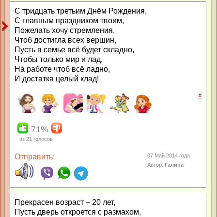
С тридцать третьим Днём Рождения,
С главным праздником твоим,
Пожелать хочу стремления,
Чтоб достигла всех вершин,
Пусть в семье всё будет складно,
Чтобы только мир и лад,
На работе чтоб всё ладно,
И достатка целый клад!
#
71%
из
21
голосов
Отправить:
07 Май 2014 года
Автор:
Галина
Прекрасен возраст – 20 лет,
Пусть дверь откроется с размахом,