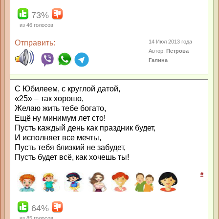
73%
из
46
голосов
Отправить:
14 Июл 2013 года
Автор:
Петрова
Галина
С Юбилеем, с круглой датой,
«25» – так хорошо,
Желаю жить тебе богато,
Ещё ну минимум лет сто!
Пусть каждый день как праздник будет,
И исполняет все мечты,
Пусть тебя близкий не забудет,
Пусть будет всё, как хочешь ты!
#
64%
из
85
голосов