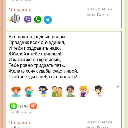
Отправить:
06 Май 2014 года
Автор:
Галина
Все друзья, родные рядом,
Праздник всех объединил,
И тебя поздравить надо,
Юбилей к тебе приплыл!
И какой же он красивый,
Тебе ровно тридцать пять,
Желать хочу судьбы счастливой,
Чтоб звёзды с неба все достать!
#
61%
из
99
голосов
Отправить:
07 Май 2014 года
Автор:
Галина