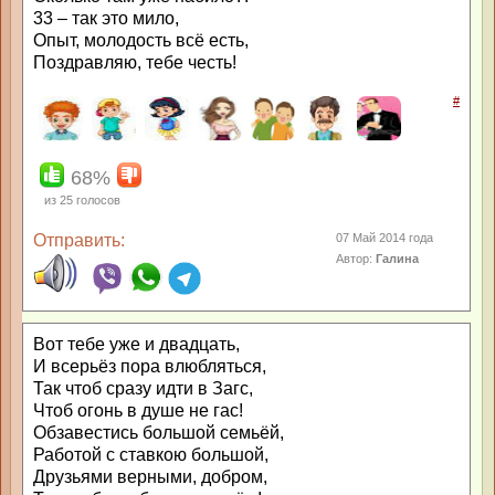
33 – так это мило,
Опыт, молодость всё есть,
Поздравляю, тебе честь!
#
68%
из
25
голосов
Отправить:
07 Май 2014 года
Автор:
Галина
Вот тебе уже и двадцать,
И всерьёз пора влюбляться,
Так чтоб сразу идти в Загс,
Чтоб огонь в душе не гас!
Обзавестись большой семьёй,
Работой с ставкою большой,
Друзьями верными, добром,