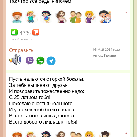
Так чтоб все беды нипочём!
#
47%
из
23
голосов
Отправить:
06 Май 2014 года
Автор:
Галина
Пусть нальются с горкой бокалы,
За тебя выпивают друзья,
И поздравить тожественно надо:
С 25-летием тебя!
Пожелаю счастья большого,
И успехов чтоб было сполна,
Всего самого лишь дорогого,
Всего доброго лишь для тебя!
#