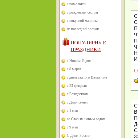
с помолвкой
с рождением сестры
С
с покупкой машины
С
П
на последний звонок
Ч
П
ПОПУЛЯРНЫЕ
Ч
ПРАЗДНИКИ
Н
И
с Новым Годом!
с 8 марта
О
с днем святого Валентина
с 23 февраля
с Рождеством
с Днем семьи
С
с 1 мая
В
П
со Старым новым годом
Д
с 9 мая
С
С Днем России
3