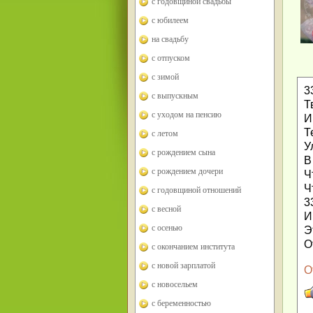
с годовщиной свадьбы
с юбилеем
на свадьбу
с отпуском
с зимой
3
с выпускным
Т
с уходом на пенсию
И
Т
с летом
У
с рождением сына
В
с рождением дочери
Ч
Ч
с годовщиной отношений
3
с весной
И
с осенью
Э
О
с окончанием института
с новой зарплатой
О
с новосельем
с беременностью