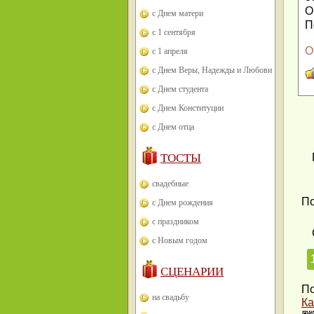
О
с Днем матери
П
с 1 сентября
О
с 1 апреля
с Днем Веры, Надежды и Любови
с Днем студента
с Днем Конституции
с Днем отца
ТОСТЫ
свадебные
По
с Днем рождения
с праздником
с Новым годом
СЦЕНАРИИ
По
на свадьбу
Ка