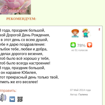
РЕКОМЕНДУЕМ:
#
3 года, праздник большой,
вой Дорогой День Рождения,
 в этот день со всею душой,
ебе я дарю поздравление:
78%
лыбок тебе, любви и добра,
из
51
голосов
 делах дорогого везения,
тоб было всё хорошо у тебя,
тоб было всегда настроение!
3 года, праздник большой,
 он наравне Юбилея,
тот прекрасный день только твой,
тметь же его веселее!
тправить:
07 Май 2014 года
Автор:
Галина