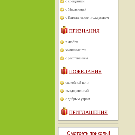
с крещением
с Масленицей
с Католическим Рождеством
ПРИЗНАНИЯ
в любви
комплименты
с расставанием
ПОЖЕЛАНИЯ
спокойной ночи
выздоравливай
с добрым утром
ПРИГЛАШЕНИЯ
Смотреть приколы!