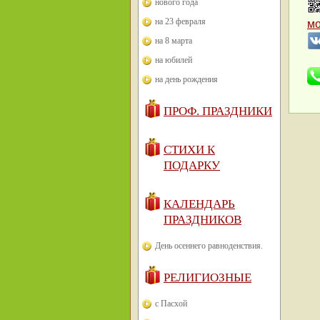
нового года
на 23 февраля
м
на 8 марта
на юбилей
на день рождения
ПРОФ. ПРАЗДНИКИ
СТИХИ К
ПОДАРКУ
КАЛЕНДАРЬ
ПРАЗДНИКОВ
День осеннего равноденствия.
РЕЛИГИОЗНЫЕ
с Пасхой