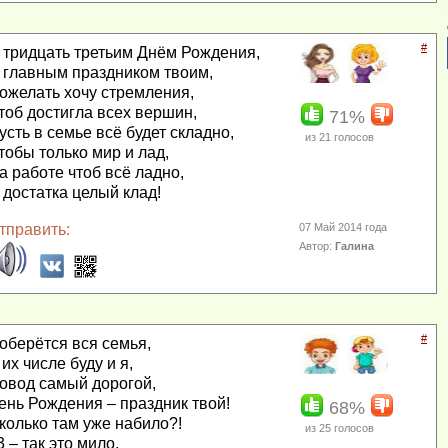
#
 тридцать третьим Днём Рождения,
 главным праздником твоим,
ожелать хочу стремления,
тоб достигла всех вершин,
71%
усть в семье всё будет складно,
из
21
голосов
тобы только мир и лад,
а работе чтоб всё ладно,
 достатка целый клад!
тправить:
07 Май 2014 года
Автор:
Галина
#
оберётся вся семья,
 их числе буду и я,
овод самый дорогой,
ень Рождения – праздник твой!
68%
колько там уже набило?!
из
25
голосов
3 – так это мило,