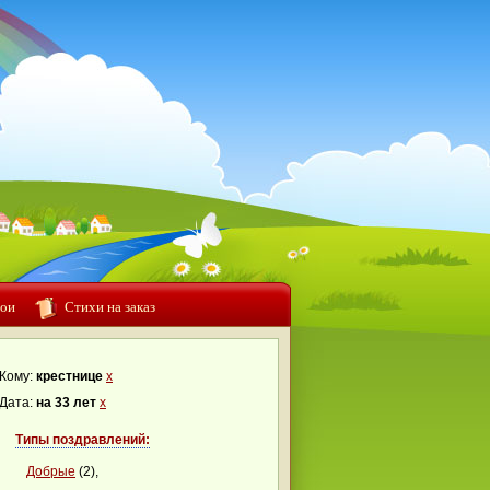
ои
Стихи на заказ
Кому:
крестнице
x
Дата:
на 33 лет
x
Типы поздравлений:
Добрые
(2),