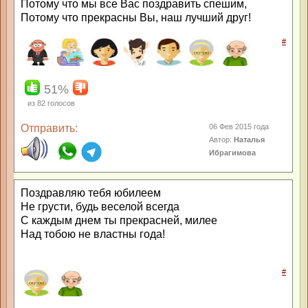
Потому что мы все Вас поздравить спешим,
Потому что прекрасны Вы, наш лучший друг!
#
51%
из
82
голосов
Отправить:
06 Фев 2015 года
Автор:
Наталья
Ибрагимова
Поздравляю тебя юбилеем
Не грусти, будь веселой всегда
С каждым днем ты прекрасней, милее
Над тобою не властны года!
#