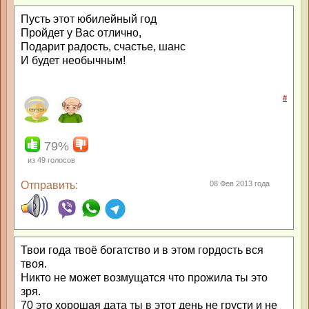
Пусть этот юбилейный год
Пройдет у Вас отлично,
Подарит радость, счастье, шанс
И будет необычным!
#
79%
из
49
голосов
Отправить:
08 Фев 2013 года
Твои года твоё богатство и в этом гордость вся
твоя.
Никто не может возмущатся что прожила ты это
зря.
70 это хорошая дата ты в этот день не грусти и не