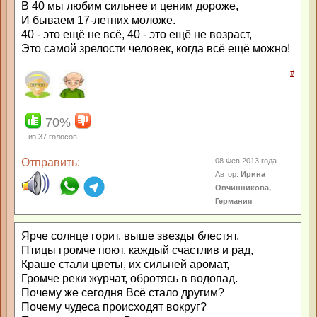
В 40 мы любим сильнее и ценим дороже,
И бываем 17-летних моложе.
40 - это ещё не всё, 40 - это ещё не возраст,
Это самой зрелости человек, когда всё ещё можно!
#
70%
из
37
голосов
Отправить:
08 Фев 2013 года
Автор:
Ирина
Овчинникова,
Германия
Ярче солнце горит, выше звезды блестят,
Птицы громче поют, каждый счастлив и рад,
Краше стали цветы, их сильней аромат,
Громче реки журчат, обротясь в водопад.
Почему же сегодня Всё стало другим?
Почему чудеса происходят вокруг?