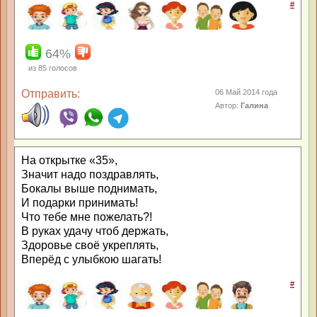
#
64%
из
85
голосов
Отправить:
06 Май 2014 года
Автор:
Галина
На открытке «35»,
Значит надо поздравлять,
Бокалы выше поднимать,
И подарки принимать!
Что тебе мне пожелать?!
В руках удачу чтоб держать,
Здоровье своё укреплять,
Вперёд с улыбкою шагать!
#