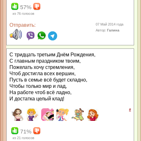
57%
из
76
голосов
Отправить:
07 Май 2014 года
Автор:
Галина
С тридцать третьим Днём Рождения,
С главным праздником твоим,
Пожелать хочу стремления,
Чтоб достигла всех вершин,
Пусть в семье всё будет складно,
Чтобы только мир и лад,
На работе чтоб всё ладно,
И достатка целый клад!
#
71%
из
21
голосов