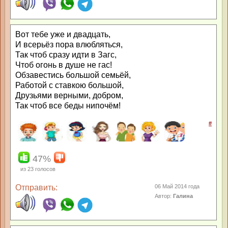
Вот тебе уже и двадцать,
И всерьёз пора влюбляться,
Так чтоб сразу идти в Загс,
Чтоб огонь в душе не гас!
Обзавестись большой семьёй,
Работой с ставкою большой,
Друзьями верными, добром,
Так чтоб все беды нипочём!
#
47%
из
23
голосов
Отправить:
06 Май 2014 года
Автор:
Галина