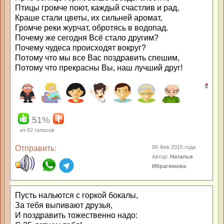
Птицы громче поют, каждый счастлив и рад,
Краше стали цветы, их сильней аромат,
Громче реки журчат, обротясь в водопад.
Почему же сегодня Всё стало другим?
Почему чудеса происходят вокруг?
Потому что мы все Вас поздравить спешим,
Потому что прекрасны Вы, наш лучший друг!
#
51%
из
82
голосов
Отправить:
06 Фев 2015 года
Автор:
Наталья
Ибрагимова
Пусть нальются с горкой бокалы,
За тебя выпивают друзья,
И поздравить тожественно надо: