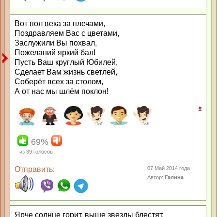
Вот пол века за плечами,
Поздравляем Вас с цветами,
Заслужили Вы похвал,
Пожеланий яркий бал!
Пусть Ваш круглый Юбилей,
Сделает Вам жизнь светлей,
Соберёт всех за столом,
А от нас мы шлём поклон!
#
69%
из
39
голосов
Отправить:
07 Май 2014 года
Автор:
Галина
Ярче солнце горит, выше звезды блестят,