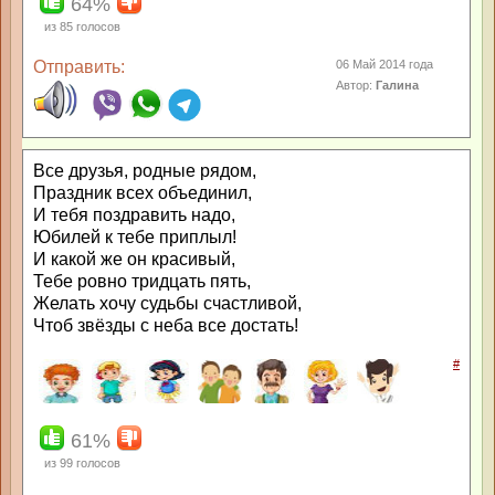
64%
из
85
голосов
Отправить:
06 Май 2014 года
Автор:
Галина
Все друзья, родные рядом,
Праздник всех объединил,
И тебя поздравить надо,
Юбилей к тебе приплыл!
И какой же он красивый,
Тебе ровно тридцать пять,
Желать хочу судьбы счастливой,
Чтоб звёзды с неба все достать!
#
61%
из
99
голосов