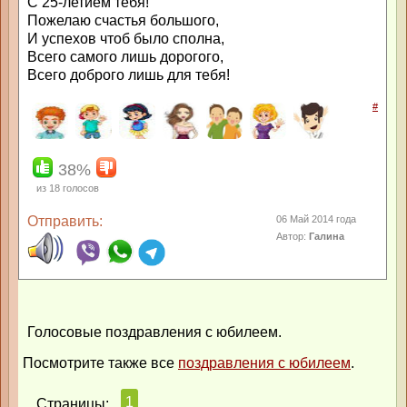
С 25-летием тебя!
Пожелаю счастья большого,
И успехов чтоб было сполна,
Всего самого лишь дорогого,
Всего доброго лишь для тебя!
#
38%
из
18
голосов
Отправить:
06 Май 2014 года
Автор:
Галина
Голосовые поздравления с юбилеем.
Посмотрите также все
поздравления с юбилеем
.
1
Страницы: