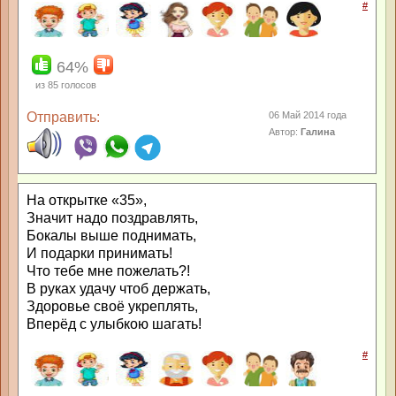
#
64%
из
85
голосов
Отправить:
06 Май 2014 года
Автор:
Галина
На открытке «35»,
Значит надо поздравлять,
Бокалы выше поднимать,
И подарки принимать!
Что тебе мне пожелать?!
В руках удачу чтоб держать,
Здоровье своё укреплять,
Вперёд с улыбкою шагать!
#