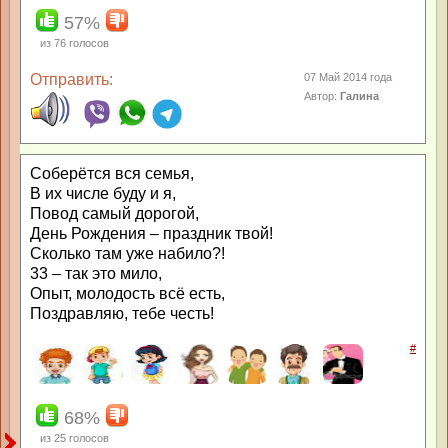
57%
из
76
голосов
Отправить:
07 Май 2014 года
Автор:
Галина
Соберётся вся семья,
В их числе буду и я,
Повод самый дорогой,
День Рождения – праздник твой!
Сколько там уже набило?!
33 – так это мило,
Опыт, молодость всё есть,
Поздравляю, тебе честь!
#
68%
из
25
голосов