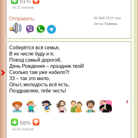
61%
из
21
голосов
Отправить:
06 Май 2014 года
Автор:
Галина
Соберётся вся семья,
В их числе буду и я,
Повод самый дорогой,
День Рождения – праздник твой!
Сколько там уже набило?!
33 – так это мило,
Опыт, молодость всё есть,
Поздравляю, тебе честь!
#
68%
из
25
голосов