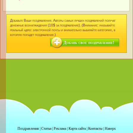
Добавьте Ваши поздравления. Авторы самых лучших поздравлений получат
денежные вознаграждения (10$ за поздравление). (Внимание: указывайте
реальный адрес электронной почты и внимательно выбирайте категорию, в
которую попадет поздравление.)
Добавь свое поздравление!
Поздравления
|
Статьи
|
Реклама
|
Карта сайта
|
Контакты
|
Наверх