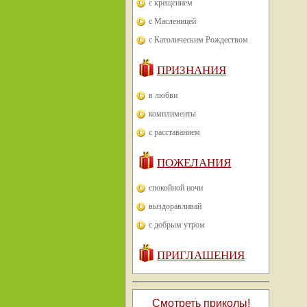
с крещением
с Масленицей
с Католическим Рождеством
ПРИЗНАНИЯ
в любви
комплименты
с расставанием
ПОЖЕЛАНИЯ
спокойной ночи
выздоравливай
с добрым утром
ПРИГЛАШЕНИЯ
Смотреть приколы!