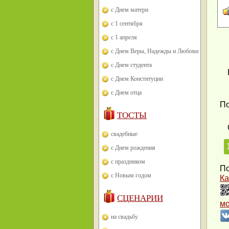
с Днем матери
с 1 сентября
с 1 апреля
с Днем Веры, Надежды и Любови
с Днем студента
с Днем Конституции
с Днем отца
По
ТОСТЫ
свадебные
с Днем рождения
с праздником
По
с Новым годом
Ка
СЦЕНАРИИ
м
на свадьбу