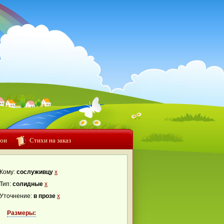
ои
Стихи на заказ
Кому:
сослуживцу
x
Тип:
солидные
x
Уточнение:
в прозе
x
Размеры: