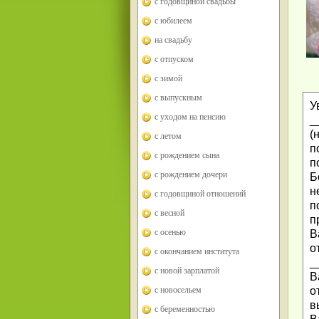
с годовщиной свадьбы
с юбилеем
на свадьбу
с отпуском
с зимой
с выпускным
У
с уходом на пенсию
_
(
с летом
п
с рождением сына
п
с рождением дочери
Б
н
с годовщиной отношений
п
с весной
п
с осенью
В
о
с окончанием института
_
с новой зарплатой
В
с новосельем
о
в
с беременностью