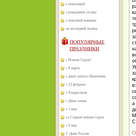
В
с помолвкой
р
к
с рождением сестры
т
с покупкой машины
т
на последний звонок
р
з
ПОПУЛЯРНЫЕ
с
ПРАЗДНИКИ
н
в
с Новым Годом!
о
У
с 8 марта
з
с днем святого Валентина
к
с 23 февраля
в
с
с Рождеством
с
с Днем семьи
а
с 1 мая
д
М
со Старым новым годом
С
с 9 мая
О
С Днем России