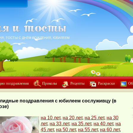
ИЯ, ТОСТЫ С ДНЁМ РОЖДЕНИЯ, ЮБИЛЕЕМ
дио поздравления
Приколы
Рецепты
Раскраски
Об
лидные поздравления с юбилеем сослуживцу (в
озе)
на 10 лет
,
на 20 лет
,
на 25 лет
,
на 30
лет
,
на 33 лет
,
на 35 лет
,
на 40 лет
,
на
45 лет
,
на 50 лет
,
на 55 лет
,
на 60 лет
,