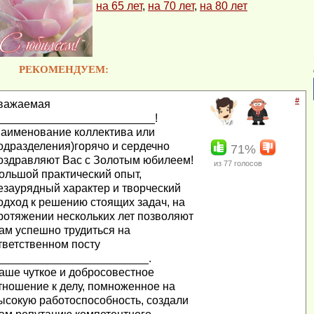
на 65 лет
,
на 70 лет
,
на 80 лет
РЕКОМЕНДУЕМ:
#
важаемая
_________________________!
наименование коллектива или
одразделения)горячо и сердечно
71%
оздравляют Вас с Золотым юбилеем!
из
77
голосов
ольшой практический опыт,
езаурядный характер и творческий
одход к решению стоящих задач, на
ротяжении нескольких лет позволяют
ам успешно трудиться на
тветственном посту
________________________.
аше чуткое и добросовестное
тношение к делу, помноженное на
ысокую работоспособность, создали