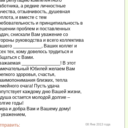
ам репутацию компетентного
аботника, а редкие личностные
ачества, отзывчивость, душевная
еплота, и вместе с тем
ребовательность и принципиальность в
ешении проблем и поставленных
адач, снискали Вам уважение со
тороны руководства и всего коллектива
ашего ___________, Ваших коллег и
сех тех, кому довелось трудиться и
бщаться с Вами.
важаемая _______________! В этот
амечательный Юбилей желаем Вам
репкого здоровья, счастья,
заимопонимания близких, тепла
емейного очага! Пусть удача
опутствует каждому дню Вашей жизни,
 душа остается молодой долгие –
олгие годы!
ира и добра Вам и Вашему дому!
 уважением,
тправить:
08 Янв 2013 года