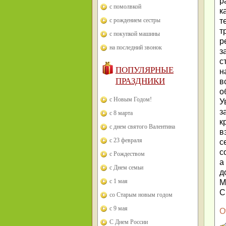
р
с помолвкой
к
с рождением сестры
т
т
с покупкой машины
р
на последний звонок
з
с
ПОПУЛЯРНЫЕ
н
ПРАЗДНИКИ
в
о
с Новым Годом!
У
з
с 8 марта
к
с днем святого Валентина
в
с 23 февраля
с
с
с Рождеством
а
с Днем семьи
д
с 1 мая
М
С
со Старым новым годом
с 9 мая
О
С Днем России