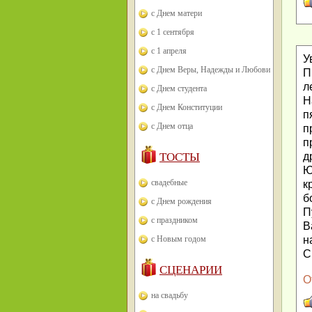
с Днем матери
с 1 сентября
с 1 апреля
У
с Днем Веры, Надежды и Любови
П
л
с Днем студента
Н
с Днем Конституции
п
с Днем отца
п
п
ТОСТЫ
д
Ю
свадебные
к
б
с Днем рождения
П
с праздником
В
с Новым годом
н
С
СЦЕНАРИИ
О
на свадьбу