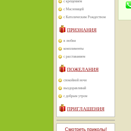
с крещением
с Масленицей
с Католическим Рождеством
ПРИЗНАНИЯ
в любви
комплименты
с расставанием
ПОЖЕЛАНИЯ
спокойной ночи
выздоравливай
с добрым утром
ПРИГЛАШЕНИЯ
Смотреть приколы!