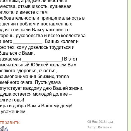
аботника, а редкие личностные
ачества, отзывчивость, душевная
еплота, и вместе с тем
ребовательность и принципиальность в
ешении проблем и поставленных
адач, снискали Вам уважение со
тороны руководства и всего коллектива
ашего ___________, Ваших коллег и
сех тех, кому довелось трудиться и
бщаться с Вами.
важаемая _______________! В этот
амечательный Юбилей желаем Вам
репкого здоровья, счастья,
заимопонимания близких, тепла
емейного очага! Пусть удача
опутствует каждому дню Вашей жизни,
 душа остается молодой долгие –
олгие годы!
ира и добра Вам и Вашему дому!
 уважением,
тправить:
08 Янв 2013 года
Автор:
Виталий