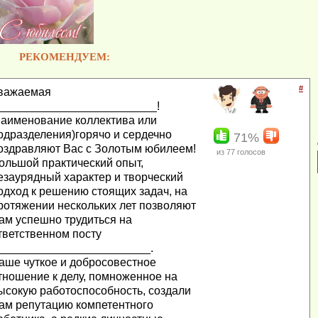
РЕКОМЕНДУЕМ:
#
важаемая
_________________________!
наименование коллектива или
одразделения)горячо и сердечно
71%
оздравляют Вас с Золотым юбилеем!
из
77
голосов
ольшой практический опыт,
езаурядный характер и творческий
одход к решению стоящих задач, на
ротяжении нескольких лет позволяют
ам успешно трудиться на
тветственном посту
________________________.
аше чуткое и добросовестное
тношение к делу, помноженное на
ысокую работоспособность, создали
ам репутацию компетентного