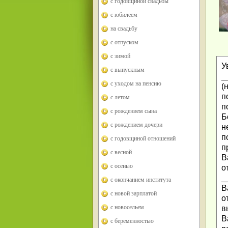
с годовщиной свадьбы
с юбилеем
на свадьбу
с отпуском
с зимой
У
с выпускным
_
с уходом на пенсию
(
п
с летом
п
с рождением сына
Б
с рождением дочери
н
п
с годовщиной отношений
п
с весной
В
с осенью
о
_
с окончанием института
В
с новой зарплатой
о
с новосельем
в
В
с беременностью