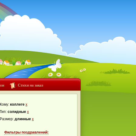
ои
Стихи на заказ
Кому:
коллеге
x
Тип:
солидные
x
Размер:
длинные
x
Фильтры поздравлений: