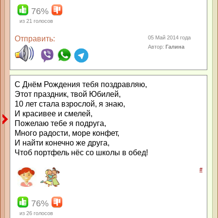
76%
из
21
голосов
Отправить:
05 Май 2014 года
Автор:
Галина
С Днём Рождения тебя поздравляю,
Этот праздник, твой Юбилей,
10 лет стала взрослой, я знаю,
И красивее и смелей,
Пожелаю тебе я подруга,
Много радости, море конфет,
И найти конечно же друга,
Чтоб портфель нёс со школы в обед!
#
76%
из
26
голосов