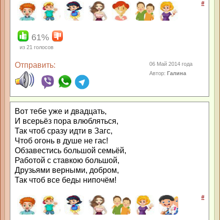
#
61%
из
21
голосов
Отправить:
06 Май 2014 года
Автор:
Галина
Вот тебе уже и двадцать,
И всерьёз пора влюбляться,
Так чтоб сразу идти в Загс,
Чтоб огонь в душе не гас!
Обзавестись большой семьёй,
Работой с ставкою большой,
Друзьями верными, добром,
Так чтоб все беды нипочём!
#