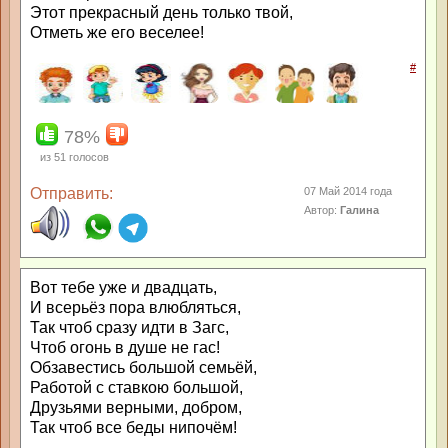
Этот прекрасный день только твой,
Отметь же его веселее!
#
78%
из
51
голосов
Отправить:
07 Май 2014 года
Автор:
Галина
Вот тебе уже и двадцать,
И всерьёз пора влюбляться,
Так чтоб сразу идти в Загс,
Чтоб огонь в душе не гас!
Обзавестись большой семьёй,
Работой с ставкою большой,
Друзьями верными, добром,
Так чтоб все беды нипочём!