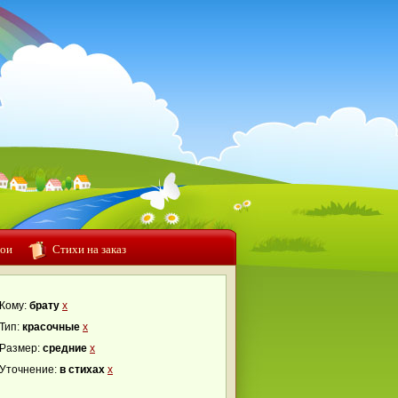
ои
Стихи на заказ
Кому:
брату
x
Тип:
красочные
x
Размер:
средние
x
Уточнение:
в стихах
x