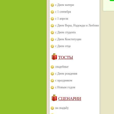
с Днем матери
с 1 сентября
с 1 апреля
с Днем Веры, Надежды и Любови
с Днем студента
с Днем Конституции
с Днем отца
ТОСТЫ
свадебные
с Днем рождения
с праздником
с Новым годом
СЦЕНАРИИ
на свадьбу