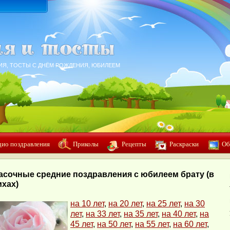
ИЯ, ТОСТЫ С ДНЁМ РОЖДЕНИЯ, ЮБИЛЕЕМ
дио поздравления
Приколы
Рецепты
Раскраски
Об
асочные средние поздравления с юбилеем брату (в
ихах)
на 10 лет
,
на 20 лет
,
на 25 лет
,
на 30
лет
,
на 33 лет
,
на 35 лет
,
на 40 лет
,
на
45 лет
,
на 50 лет
,
на 55 лет
,
на 60 лет
,