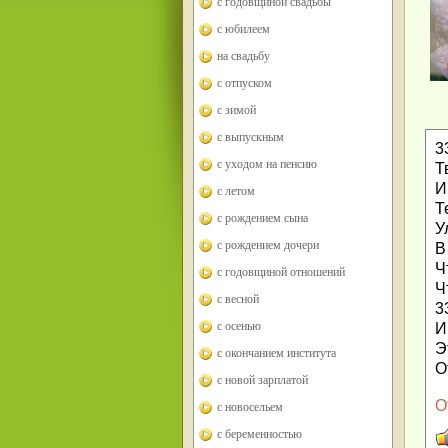
с годовщиной свадьбы
с юбилеем
на свадьбу
с отпуском
с зимой
с выпускным
3
с уходом на пенсию
Т
И
с летом
Т
с рождением сына
У
с рождением дочери
В
Ч
с годовщиной отношений
Ч
с весной
3
с осенью
И
Э
с окончанием института
О
с новой зарплатой
О
с новосельем
с беременностью