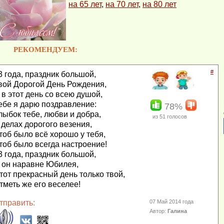
на 65 лет
,
на 70 лет
,
на 80 лет
РЕКОМЕНДУЕМ:
#
3 года, праздник большой,
вой Дорогой День Рождения,
 в этот день со всею душой,
ебе я дарю поздравление:
78%
лыбок тебе, любви и добра,
из
51
голосов
 делах дорогого везения,
тоб было всё хорошо у тебя,
тоб было всегда настроение!
3 года, праздник большой,
 он наравне Юбилея,
тот прекрасный день только твой,
тметь же его веселее!
тправить:
07 Май 2014 года
Автор:
Галина