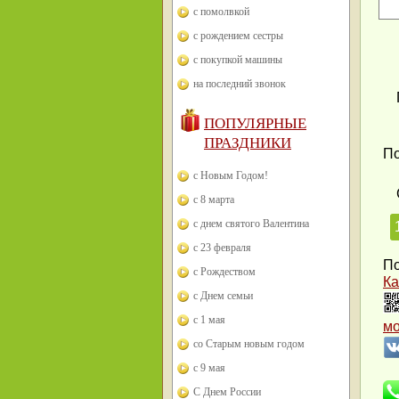
с помолвкой
с рождением сестры
с покупкой машины
на последний звонок
ПОПУЛЯРНЫЕ
ПРАЗДНИКИ
По
с Новым Годом!
с 8 марта
с днем святого Валентина
с 23 февраля
По
с Рождеством
Ка
с Днем семьи
с 1 мая
м
со Старым новым годом
с 9 мая
С Днем России