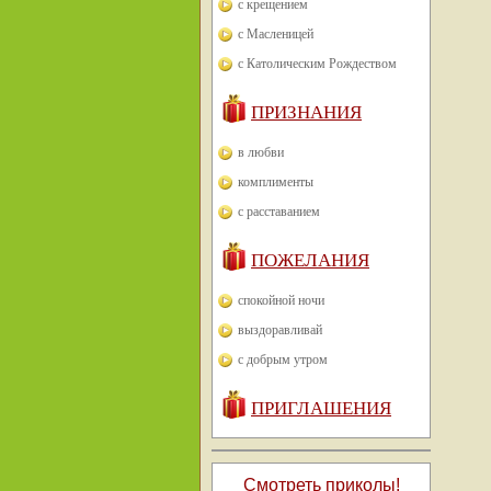
с крещением
с Масленицей
с Католическим Рождеством
ПРИЗНАНИЯ
в любви
комплименты
с расставанием
ПОЖЕЛАНИЯ
спокойной ночи
выздоравливай
с добрым утром
ПРИГЛАШЕНИЯ
Смотреть приколы!