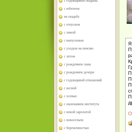
с годовщиной свадьбы
с юбилеем
на свадьбу
с отпуском
с зимой
с выпускным
Я
с уходом на пенсию
П
р
с летом
К
с рождением сына
Г
с рождением дочери
П
П
с годовщиной отношений
П
с весной
с
с осенью
П
д
с окончанием института
с новой зарплатой
О
с новосельем
с беременностью