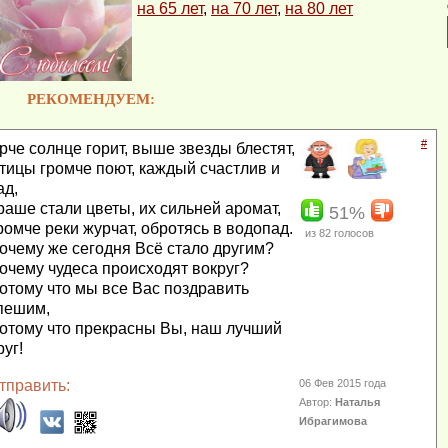
на 65 лет
,
на 70 лет
,
на 80 лет
РЕКОМЕНДУЕМ:
#
рче солнце горит, выше звезды блестят,
тицы громче поют, каждый счастлив и
ад,
раше стали цветы, их сильней аромат,
51%
ромче реки журчат, обротясь в водопад.
из
82
голосов
очему же сегодня Всё стало другим?
очему чудеса происходят вокруг?
отому что мы все Вас поздравить
пешим,
отому что прекрасны Вы, наш лучший
руг!
тправить:
06 Фев 2015 года
Автор:
Наталья
Ибрагимова