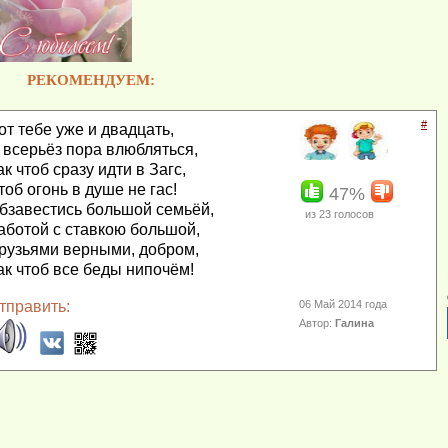
РЕКОМЕНДУЕМ:
#
от тебе уже и двадцать,
 всерьёз пора влюбляться,
ак чтоб сразу идти в Загс,
тоб огонь в душе не гас!
47%
бзавестись большой семьёй,
из
23
голосов
аботой с ставкою большой,
рузьями верными, добром,
ак чтоб все беды нипочём!
тправить:
06 Май 2014 года
Автор:
Галина