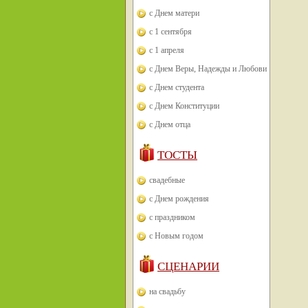
с Днем матери
с 1 сентября
с 1 апреля
с Днем Веры, Надежды и Любови
с Днем студента
с Днем Конституции
с Днем отца
ТОСТЫ
свадебные
с Днем рождения
с праздником
с Новым годом
СЦЕНАРИИ
на свадьбу