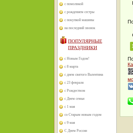
с помолвкой
с рождением сестры
с покупкой машины
По
на последний звонок
ПОПУЛЯРНЫЕ
ПРАЗДНИКИ
с Новым Годом!
По
Ка
с 8 марта
с днем святого Валентина
м
с 23 февраля
с Рождеством
с Днем семьи
с 1 мая
со Старым новым годом
с 9 мая
С Днем России