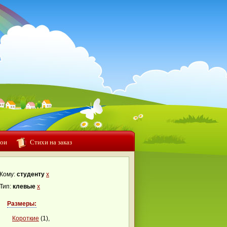
ои
Стихи на заказ
Кому:
студенту
x
Тип:
клевые
x
Размеры:
Короткие
(1),