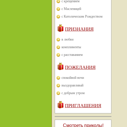
с крещением
с Масленицей
с Католическим Рождеством
ПРИЗНАНИЯ
в любви
комплименты
с расставанием
ПОЖЕЛАНИЯ
спокойной ночи
выздоравливай
с добрым утром
ПРИГЛАШЕНИЯ
Смотреть приколы!