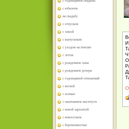
с годовщиной свадьбы
с юбилеем
на свадьбу
с отпуском
с зимой
В
с выпускным
И
с уходом на пенсию
Т
Ч
с летом
О
с рождением сына
Р
с рождением дочери
Д
Т
с годовщиной отношений
с весной
О
с осенью
с окончанием института
с новой зарплатой
с новосельем
с беременностью