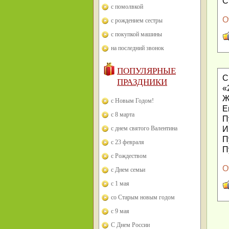
С
с помолвкой
О
с рождением сестры
с покупкой машины
на последний звонок
ПОПУЛЯРНЫЕ
С
ПРАЗДНИКИ
«
Ж
с Новым Годом!
Е
с 8 марта
П
с днем святого Валентина
И
П
с 23 февраля
П
с Рождеством
О
с Днем семьи
с 1 мая
со Старым новым годом
с 9 мая
С Днем России