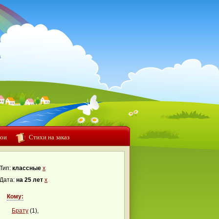
ои
Стихи на заказ
Тип:
классные
x
Дата:
на 25 лет
x
Кому:
Брату
(1),