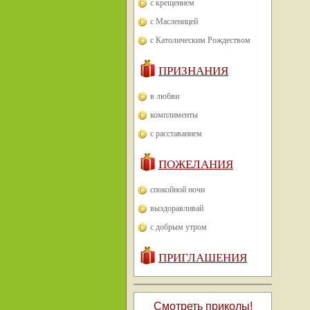
с крещением
с Масленицей
с Католическим Рождеством
ПРИЗНАНИЯ
в любви
комплименты
с расставанием
ПОЖЕЛАНИЯ
спокойной ночи
выздоравливай
с добрым утром
ПРИГЛАШЕНИЯ
Смотреть приколы!