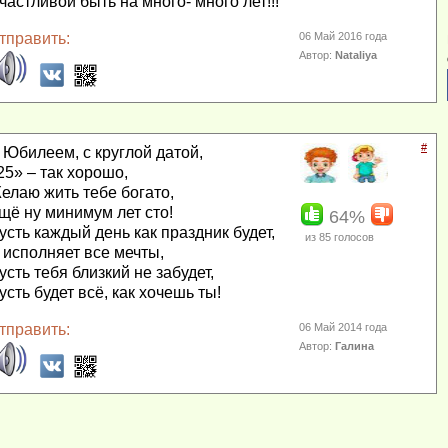
частливой быть на много- много лет!!!
тправить:
06 Май 2016 года
Автор:
Nataliya
#
 Юбилеем, с круглой датой,
25» – так хорошо,
елаю жить тебе богато,
щё ну минимум лет сто!
64%
усть каждый день как праздник будет,
из
85
голосов
 исполняет все мечты,
усть тебя близкий не забудет,
усть будет всё, как хочешь ты!
тправить:
06 Май 2014 года
Автор:
Галина