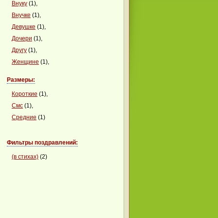
Внуку
(1),
Внучке
(1),
Девушке
(1),
Дочери
(1),
Другу
(1),
Женщине
(1),
Клиенту
(1),
Размеры:
Коллеге
(1),
Короткие
(1),
Крестнице
(1),
Смс
(1),
Крестнку
(1),
Средние
(1)
Маме (матери)
(1),
Молодому человеку
(1),
Фильтры поздравлений:
Невестке
(1),
Однокласснику
(1),
(в стихах)
(2)
Однокласснице
(1),
Племянникам
(1),
Племяннице
(1),
Подруге
(1),
Сестре
(1),