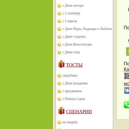
с Днем матери
с 1 сентября
с 1 апреля
По
с Днем Веры, Надежды и Любови
с Днем студента
с Днем Конституции
с Днем отца
По
ТОСТЫ
Ка
свадебные
с Днем рождения
м
с праздником
с Новым годом
СЦЕНАРИИ
на свадьбу