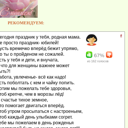
РЕКОМЕНДУЕМ:
#
егодня праздник у тебя, родная мама.
е просто праздник- юбилей!
усть времечко вперёд бежит упрямо,
о ты о пройденом не сожалей.
67%
сть у тебя и дети, и внучата,
из
162
голосов
 что для женщины важнее может
ыть?!
абота, увлеченье- всё как надо!
сть поболтать с кем и чайку попить.
отим мы пожелать тебе здоровья,
тоб крепче, чем в морозы лёд!
 счастье тихое земное,
то помогает двигаться вперёд.
тоб утром просыпаться с настроеньем,
тоб каждый день улыбками согрет.
ебе мы пожелаем в день рожденья