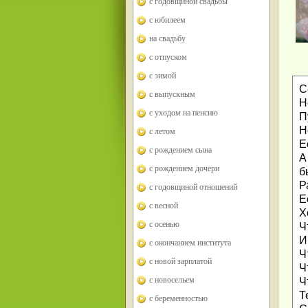
с годовщиной свадьбы
с юбилеем
на свадьбу
с отпуском
с зимой
С
с выпускным
Н
с уходом на пенсию
П
Н
с летом
Е
с рождением сына
А
с рождением дочери
б
Р
с годовщиной отношений
Е
с весной
Х
с осенью
Ч
И
с окончанием института
Ч
с новой зарплатой
Ч
с новосельем
Ч
Т
с беременностью