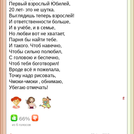
Первый взрослый Юбилей,
20 лет- это не шутка.
Выглядишь теперь взрослей!
И ответственности больше,
И в учёбе, и в семье,
Но любви вот не хватает,
Парня бы найти тебе.
И такого. Чтоб навечно,
Чтобы сильно полюбил,
С головою и беспечно,
Чтоб тебя боготворил!
Вроде всё я пожелала,
Точку надо рисовать,
Чмоки-чмоки , обнимаю,
Убегаю отмечать!
#
66%
из
6
голосов