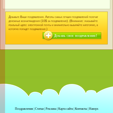
Добавьте Ваши поздравления. Авторы самых лучших поздравлений получат
денежные вознаграждения (10$ за поздравление). (Внимание: указывайте
реальный адрес электронной почты и внимательно выбирайте категорию, в
которую попадет поздравление.)
Добавь свое поздравление!
Поздравления
|
Статьи
|
Реклама
|
Карта сайта
|
Контакты
|
Наверх