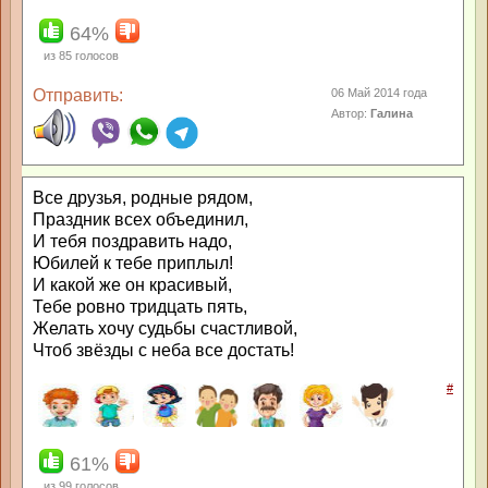
64%
из
85
голосов
Отправить:
06 Май 2014 года
Автор:
Галина
Все друзья, родные рядом,
Праздник всех объединил,
И тебя поздравить надо,
Юбилей к тебе приплыл!
И какой же он красивый,
Тебе ровно тридцать пять,
Желать хочу судьбы счастливой,
Чтоб звёзды с неба все достать!
#
61%
из
99
голосов