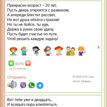
Прекрасен возраст – 20 лет,
Пусть дверь откроется с размахом,
А впереди блестит рассвет,
Но вот душа объята страхом!
Но ты не бойся, ты иди,
Держа в руках свою удачу,
Пусть будет счастье по пути,
Чтоб решить каждую задачу!
#
61%
из
21
голосов
Отправить:
06 Май 2014 года
Автор:
Галина
Вот тебе уже и двадцать,
И всерьёз пора влюбляться,