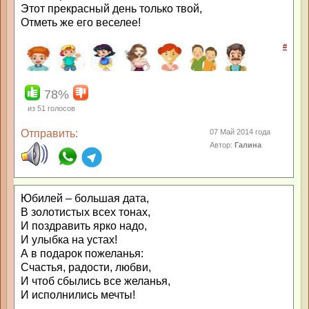
Этот прекрасный день только твой,
Отметь же его веселее!
#
78%
из
51
голосов
Отправить:
07 Май 2014 года
Автор:
Галина
Юбилей – большая дата,
В золотистых всех тонах,
И поздравить ярко надо,
И улыбка на устах!
А в подарок пожеланья:
Счастья, радости, любви,
И чтоб сбылись все желанья,
И исполнились мечты!