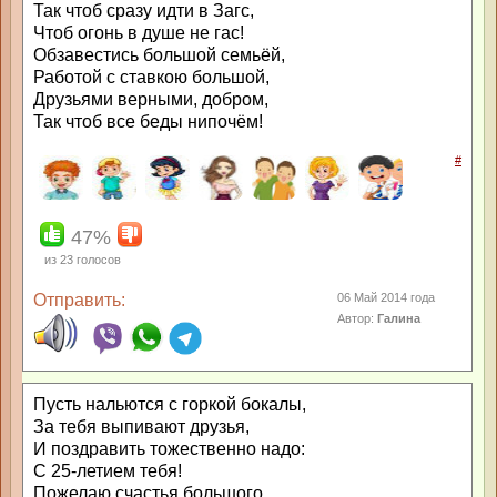
Так чтоб сразу идти в Загс,
Чтоб огонь в душе не гас!
Обзавестись большой семьёй,
Работой с ставкою большой,
Друзьями верными, добром,
Так чтоб все беды нипочём!
#
47%
из
23
голосов
Отправить:
06 Май 2014 года
Автор:
Галина
Пусть нальются с горкой бокалы,
За тебя выпивают друзья,
И поздравить тожественно надо:
С 25-летием тебя!
Пожелаю счастья большого,