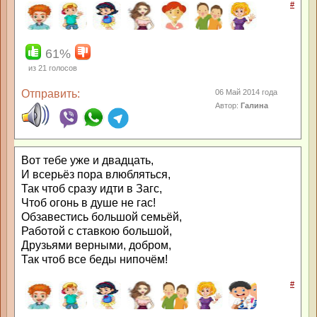
#
61%
из
21
голосов
Отправить:
06 Май 2014 года
Автор:
Галина
Вот тебе уже и двадцать,
И всерьёз пора влюбляться,
Так чтоб сразу идти в Загс,
Чтоб огонь в душе не гас!
Обзавестись большой семьёй,
Работой с ставкою большой,
Друзьями верными, добром,
Так чтоб все беды нипочём!
#