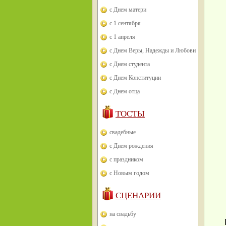
с Днем матери
с 1 сентября
с 1 апреля
с Днем Веры, Надежды и Любови
с Днем студента
с Днем Конституции
с Днем отца
ТОСТЫ
свадебные
с Днем рождения
с праздником
с Новым годом
СЦЕНАРИИ
на свадьбу