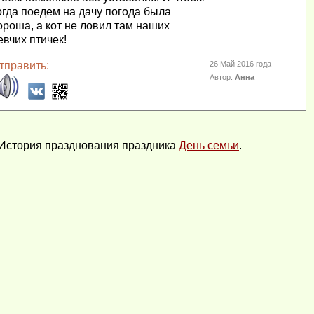
огда поедем на дачу погода была
ороша, а кот не ловил там наших
евчих птичек!
тправить:
26 Май 2016 года
Автор:
Анна
История празднования праздника
День семьи
.