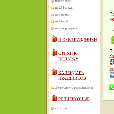
нового года
на 23 февраля
По
на 8 марта
и
на юбилей
на день рождения
ПРОФ. ПРАЗДНИКИ
По
СТИХИ К
Ка
ПОДАРКУ
м
КАЛЕНДАРЬ
ПРАЗДНИКОВ
День осеннего равноденствия.
РЕЛИГИОЗНЫЕ
с Пасхой