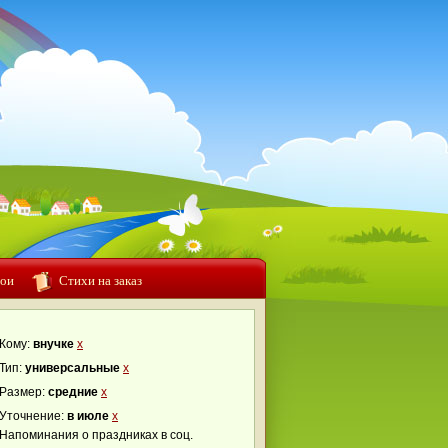
ои
Стихи на заказ
Кому:
внучке
x
Тип:
универсальные
x
Размер:
средние
x
Уточнение:
в июле
x
Напоминания о праздниках в соц.