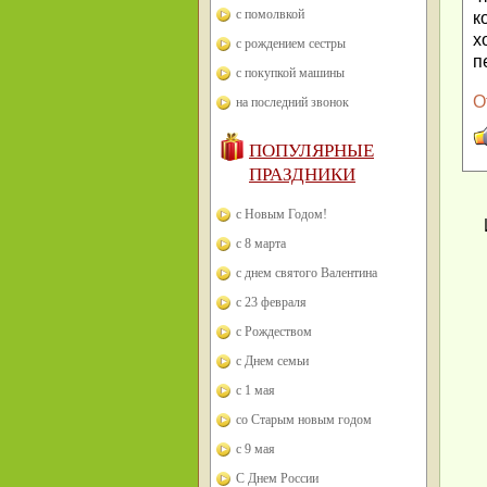
с помолвкой
к
х
с рождением сестры
п
с покупкой машины
О
на последний звонок
ПОПУЛЯРНЫЕ
ПРАЗДНИКИ
с Новым Годом!
с 8 марта
с днем святого Валентина
с 23 февраля
с Рождеством
с Днем семьи
с 1 мая
со Старым новым годом
с 9 мая
С Днем России