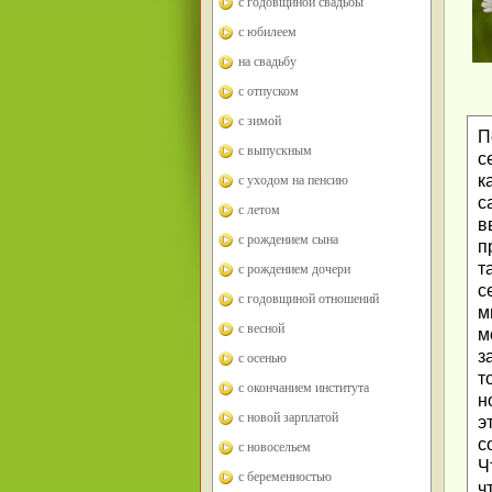
с годовщиной свадьбы
с юбилеем
на свадьбу
с отпуском
с зимой
П
с выпускным
с
к
с уходом на пенсию
с
с летом
в
с рождением сына
п
т
с рождением дочери
с
с годовщиной отношений
м
с весной
м
з
с осенью
т
с окончанием института
н
с новой зарплатой
э
с
с новосельем
Ч
с беременностью
ч