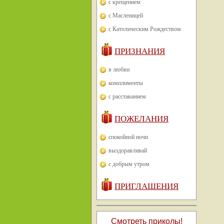
с крещением
с Масленицей
с Католическим Рождеством
ПРИЗНАНИЯ
в любви
комплименты
с расставанием
ПОЖЕЛАНИЯ
спокойной ночи
выздоравливай
с добрым утром
ПРИГЛАШЕНИЯ
Смотреть приколы!