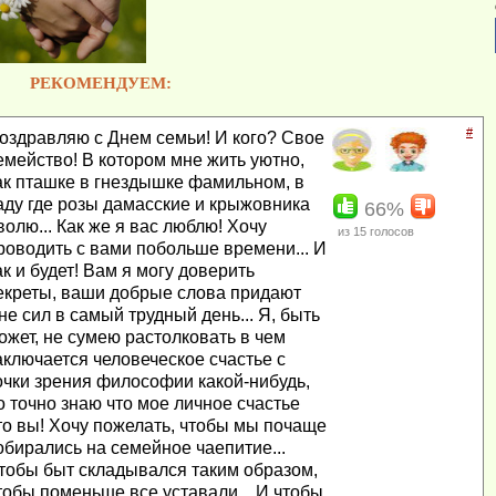
РЕКОМЕНДУЕМ:
#
оздравляю с Днем семьи! И кого? Свое
емейство! В котором мне жить уютно,
ак пташке в гнездышке фамильном, в
аду где розы дамасские и крыжовника
66%
волю... Как же я вас люблю! Хочу
из
15
голосов
роводить с вами побольше времени... И
ак и будет! Вам я могу доверить
екреты, ваши добрые слова придают
не сил в самый трудный день... Я, быть
ожет, не сумею растолковать в чем
аключается человеческое счастье с
очки зрения философии какой-нибудь,
о точно знаю что мое личное счастье
то вы! Хочу пожелать, чтобы мы почаще
обирались на семейное чаепитие...
тобы быт складывался таким образом,
тобы поменьше все уставали... И чтобы